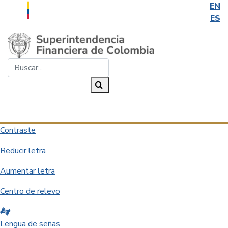
EN
ES
Saltar al contenido principal
Buscar...
Buscar
Desplegar navegación
Contraste
Reducir letra
Aumentar letra
Centro de relevo
Lengua de señas