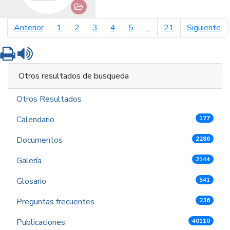
página anterior
pá
Anterior
1
2
3
4
5
...
21
Siguiente
Imprimir
Leer contenido
Otros resultados de busqueda
Otros Resultados
Calendario
177
Documentos
2286
Galería
2144
Glosario
541
Preguntas frecuentes
236
Publicaciones
40110