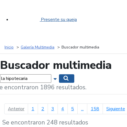
Presente su queja
Inicio
Galería Multimedia
Buscador multimedia
Buscador multimedia
labras...
Mostrar opciones de búsqueda
Buscar
e encontraron 1896 resultados.
página anterior
p
Anterior
1
2
3
4
5
...
158
Siguiente
Se encontraron 248 resultados