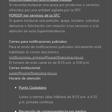
Si necesita instaurar una queja por productos o servicios
ofrecidos por una entidad vigilada por la SFC.
PQRSDF por servicios de la SFC
:
Si quiere instaurar una petición, queja, reclamo, solicitud,
denuncia o felicitación con relación a los servicios o a la
atención de esta Superintendencia.
Correo para notificaciones judiciales:
Para el envío de notificaciones judiciales únicamente está
habilitado el correo electrónico
notificaciones_ingreso@superfinanciera.gov.co
El horario de este canal es de 8:15 a.m. a 5:00 p.m.
Correo institucional:
super@superfinanciera.gov.co
Horario de atención
Punto Ciudadano
:
Lunes a viernes (días hábiles) de 8:15 a.m. a 4:15
p.m. jornada continua
Recepción de correspondencia por medios