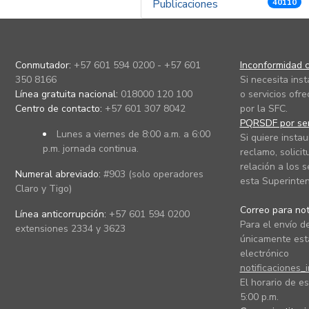
Publicaciones
40110
Conmutador:
+57 601 594 0200 - +57 601
Inconformidad c
350 8166
Si necesita ins
Línea gratuita nacional:
018000 120 100
o servicios ofre
Centro de contacto:
+57 601 307 8042
por la SFC.
PQRSDF por ser
Lunes a viernes de 8:00 a.m. a 6:00
Si quiere instau
p.m. jornada continua.
reclamo, solicit
relación a los s
Numeral abreviado:
#903 (solo operadores
esta Superinten
Claro y Tigo)
Correo para noti
Línea anticorrupción:
+57 601 594 0200
Para el envío de
extensiones 2334 y 3623
únicamente está
electrónico
notificaciones_
El horario de es
5:00 p.m.