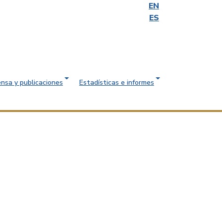
EN
ES
ensa y publicaciones
Estadísticas e informes