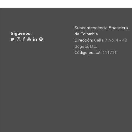
Superintendencia Financiera
Síguenos:
de Colombia
Dirección:
Calle 7 No. 4 - 49
Bogotá, D.C.
Código postal:
111711