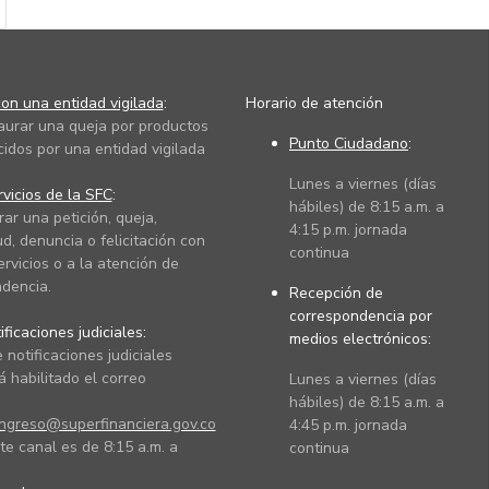
on una entidad vigilada
:
Horario de atención
taurar una queja por productos
Punto Ciudadano
:
cidos por una entidad vigilada
Lunes a viernes (días
vicios de la SFC
:
hábiles) de 8:15 a.m. a
rar una petición, queja,
4:15 p.m. jornada
ud, denuncia o felicitación con
continua
ervicios o a la atención de
dencia.
Recepción de
correspondencia por
ficaciones judiciales:
medios electrónicos:
 notificaciones judiciales
 habilitado el correo
Lunes a viernes (días
hábiles) de 8:15 a.m. a
ingreso@superfinanciera.gov.co
4:45 p.m. jornada
te canal es de 8:15 a.m. a
continua