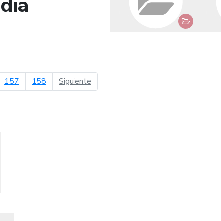
dia
de búsqueda
página siguiente
157
158
Siguiente