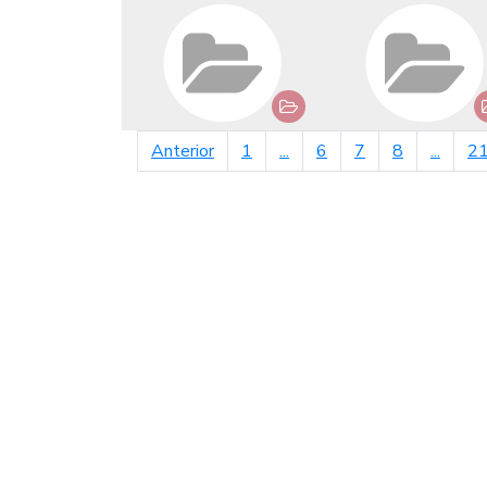
página anterior
Anterior
1
...
6
7
8
...
2