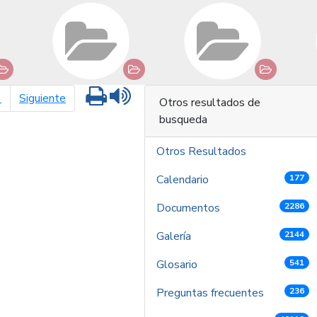
Imprimir
Leer contenido
página siguiente
1
Siguiente
Otros resultados de
busqueda
Otros Resultados
Calendario
177
Documentos
2286
Galería
2144
Glosario
541
Preguntas frecuentes
236