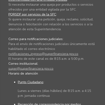
Si necesita instaurar una queja por productos o servicios
ofrecidos por una entidad vigilada por la SFC.
PQRSDF por servicios de la SFC
:
Si quiere instaurar una petición, queja, reclamo, solicitud,
denuncia o felicitación con relación a los servicios o a la
atención de esta Superintendencia.
Correo para notificaciones judiciales:
Para el envío de notificaciones judiciales únicamente está
habilitado el correo electrónico
notificaciones_ingreso@superfinanciera.gov.co
El horario de este canal es de 8:15 a.m. a 5:00 p.m.
Correo institucional:
super@superfinanciera.gov.co
Horario de atención
Punto Ciudadano
:
Lunes a viernes (días hábiles) de 8:15 a.m. a 4:15
p.m. jornada continua
Recepción de correspondencia por medios