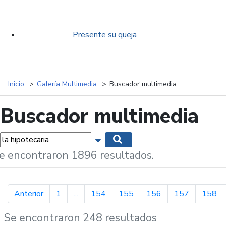
Presente su queja
Inicio
Galería Multimedia
Buscador multimedia
Buscador multimedia
labras...
Mostrar opciones de búsqueda
Buscar
e encontraron 1896 resultados.
página anterior
Anterior
1
...
154
155
156
157
158
Se encontraron 248 resultados