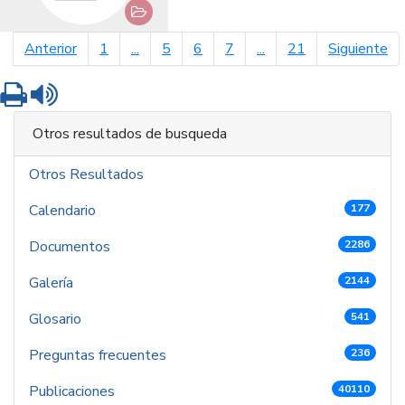
página anterior
pá
Anterior
1
...
5
6
7
...
21
Siguiente
Imprimir
Leer contenido
Otros resultados de busqueda
Otros Resultados
Calendario
177
Documentos
2286
Galería
2144
Glosario
541
Preguntas frecuentes
236
Publicaciones
40110