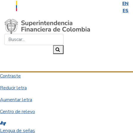
EN
ES
Saltar al contenido principal
Buscar...
Buscar
Desplegar navegación
Contraste
Reducir letra
Aumentar letra
Centro de relevo
Lengua de señas