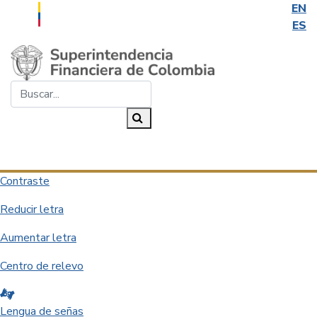
EN
ES
Saltar al contenido principal
Buscar...
Buscar
Desplegar navegación
Contraste
Reducir letra
Aumentar letra
Centro de relevo
Lengua de señas