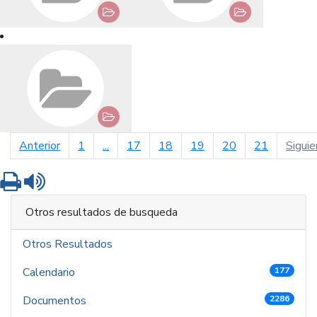
página anterior
Anterior
1
...
17
18
19
20
21
Siguie
Imprimir
Leer contenido
Otros resultados de busqueda
Otros Resultados
Calendario
177
Documentos
2286