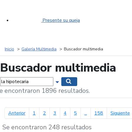
Presente su queja
Inicio
Galería Multimedia
Buscador multimedia
Buscador multimedia
labras...
Mostrar opciones de búsqueda
Buscar
e encontraron 1896 resultados.
página anterior
p
Anterior
1
2
3
4
5
...
158
Siguiente
Se encontraron 248 resultados