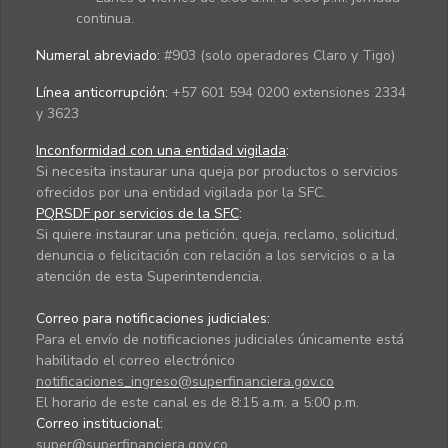
continua.
Numeral abreviado:
#903 (solo operadores Claro y Tigo)
Línea anticorrupción:
+57 601 594 0200 extensiones 2334
y 3623
Inconformidad con una entidad vigilada
:
Si necesita instaurar una queja por productos o servicios
ofrecidos por una entidad vigilada por la SFC.
PQRSDF por servicios de la SFC
:
Si quiere instaurar una petición, queja, reclamo, solicitud,
denuncia o felicitación con relación a los servicios o a la
atención de esta Superintendencia.
Correo para notificaciones judiciales:
Para el envío de notificaciones judiciales únicamente está
habilitado el correo electrónico
notificaciones_ingreso@superfinanciera.gov.co
El horario de este canal es de 8:15 a.m. a 5:00 p.m.
Correo institucional:
super@superfinanciera.gov.co