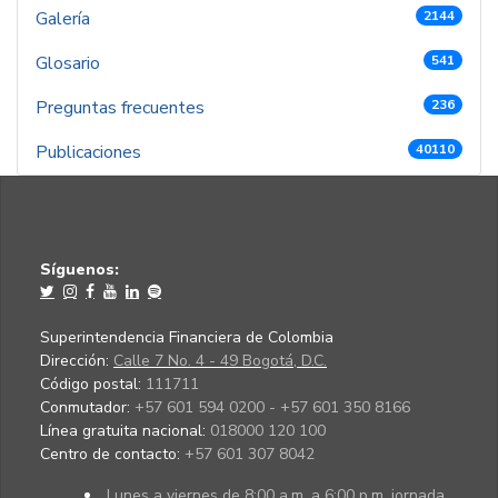
Galería
2144
Glosario
541
Preguntas frecuentes
236
Publicaciones
40110
Síguenos:
Superintendencia Financiera de Colombia
Dirección:
Calle 7 No. 4 - 49 Bogotá, D.C.
Código postal:
111711
Conmutador:
+57 601 594 0200 - +57 601 350 8166
Línea gratuita nacional:
018000 120 100
Centro de contacto:
+57 601 307 8042
Lunes a viernes de 8:00 a.m. a 6:00 p.m. jornada