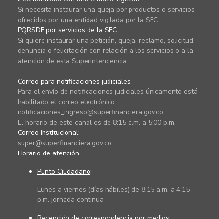
Si necesita instaurar una queja por productos o servicios
ofrecidos por una entidad vigilada por la SFC.
PQRSDF por servicios de la SFC
:
Si quiere instaurar una petición, queja, reclamo, solicitud,
denuncia o felicitación con relación a los servicios o a la
atención de esta Superintendencia.
Correo para notificaciones judiciales:
Para el envío de notificaciones judiciales únicamente está
habilitado el correo electrónico
notificaciones_ingreso@superfinanciera.gov.co
El horario de este canal es de 8:15 a.m. a 5:00 p.m.
Correo institucional:
super@superfinanciera.gov.co
Horario de atención
Punto Ciudadano
:
Lunes a viernes (días hábiles) de 8:15 a.m. a 4:15
p.m. jornada continua
Recepción de correspondencia por medios