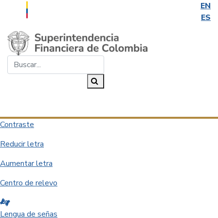
EN
ES
Saltar al contenido principal
Buscar...
Buscar
Desplegar navegación
Contraste
Reducir letra
Aumentar letra
Centro de relevo
Lengua de señas