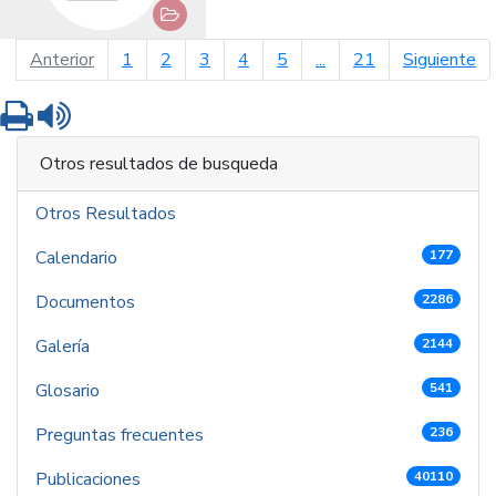
página anterior
pá
Anterior
1
2
3
4
5
...
21
Siguiente
Imprimir
Leer contenido
Otros resultados de busqueda
Otros Resultados
Calendario
177
Documentos
2286
Galería
2144
Glosario
541
Preguntas frecuentes
236
Publicaciones
40110