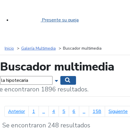
Presente su queja
Inicio
Galería Multimedia
Buscador multimedia
Buscador multimedia
labras...
Mostrar opciones de búsqueda
Buscar
e encontraron 1896 resultados.
página anterior
p
Anterior
1
...
4
5
6
...
158
Siguiente
Se encontraron 248 resultados