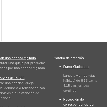
on una entidad vigilada
:
Horario de atención
taurar una queja por productos
Punto Ciudadano
:
cidos por una entidad vigilada
Lunes a viernes (días
vicios de la SFC
:
hábiles) de 8:15 a.m. a
rar una petición, queja,
4:15 p.m. jornada
ud, denuncia o felicitación con
continua
ervicios o a la atención de
dencia.
Recepción de
correspondencia por