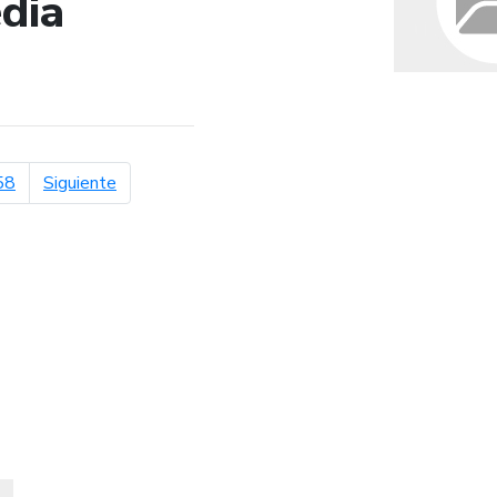
dia
de búsqueda
página siguiente
58
Siguiente