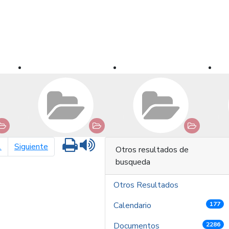
Imprimir
Leer contenido
página siguiente
1
Siguiente
Otros resultados de
busqueda
Otros Resultados
Calendario
177
Documentos
2286