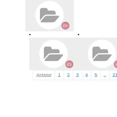
página anterior
Anterior
1
2
3
4
5
...
2