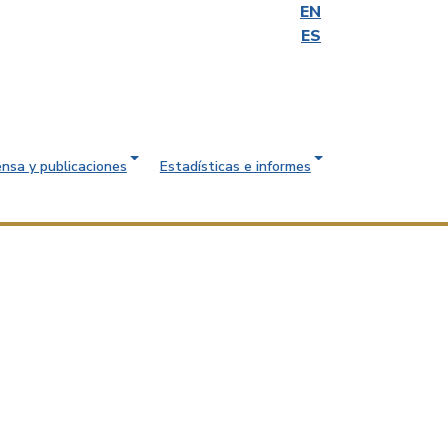
EN
ES
ensa y publicaciones
Estadísticas e informes