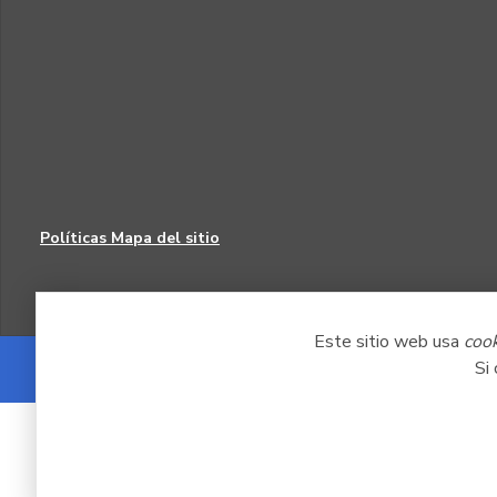
Políticas
Mapa del sitio
Este sitio web usa
coo
Si