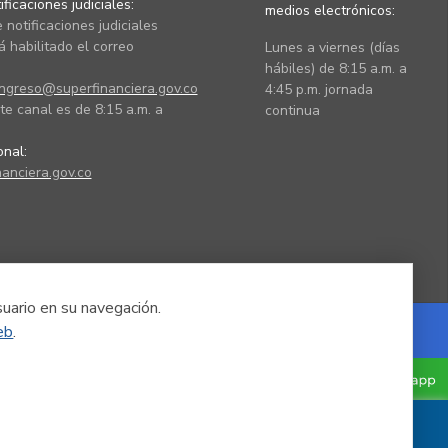
ficaciones judiciales:
medios electrónicos:
 notificaciones judiciales
 habilitado el correo
Lunes a viernes (días
hábiles) de 8:15 a.m. a
ingreso@superfinanciera.gov.co
4:45 p.m. jornada
te canal es de 8:15 a.m. a
continua
ional:
anciera.gov.co
suario en su navegación.
eb
.
Powered by Nexura