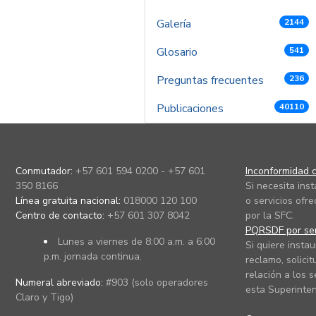
Galería
2144
Glosario
541
Preguntas frecuentes
236
Publicaciones
40110
Conmutador:
+57 601 594 0200 - +57 601
Inconformidad c
350 8166
Si necesita ins
Línea gratuita nacional:
018000 120 100
o servicios ofre
Centro de contacto:
+57 601 307 8042
por la SFC.
PQRSDF por ser
Lunes a viernes de 8:00 a.m. a 6:00
Si quiere instau
p.m. jornada continua.
reclamo, solicit
relación a los s
Numeral abreviado:
#903 (solo operadores
esta Superinten
Claro y Tigo)