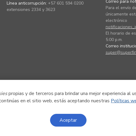
Correo para noti
Línea anticorrupción:
+57 601 594 0200
Para el envío de
extensiones 2334 y 3623
únicamente está
electrónico
notificaciones_
El horario de es
5:00 p.m.
Correo instituc
super@superfin
kies
propias y de terceros para brindar una mejor experiencia al u
 continúas en el sitio web, estás aceptando nuestras
Políticas w
Aceptar