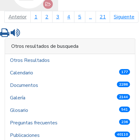
página anterior
pá
Anterior
1
2
3
4
5
...
21
Siguiente
Imprimir
Leer contenido
Otros resultados de busqueda
Otros Resultados
Calendario
177
Documentos
2286
Galería
2144
Glosario
541
Preguntas frecuentes
236
Publicaciones
40110