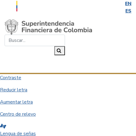
EN
ES
Saltar al contenido principal
Buscar...
Buscar
Desplegar navegación
Contraste
Reducir letra
Aumentar letra
Centro de relevo
Lengua de señas