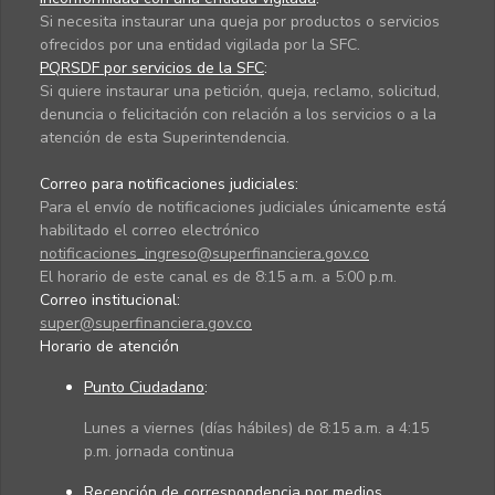
Si necesita instaurar una queja por productos o servicios
ofrecidos por una entidad vigilada por la SFC.
PQRSDF por servicios de la SFC
:
Si quiere instaurar una petición, queja, reclamo, solicitud,
denuncia o felicitación con relación a los servicios o a la
atención de esta Superintendencia.
Correo para notificaciones judiciales:
Para el envío de notificaciones judiciales únicamente está
habilitado el correo electrónico
notificaciones_ingreso@superfinanciera.gov.co
El horario de este canal es de 8:15 a.m. a 5:00 p.m.
Correo institucional:
super@superfinanciera.gov.co
Horario de atención
Punto Ciudadano
:
Lunes a viernes (días hábiles) de 8:15 a.m. a 4:15
p.m. jornada continua
Recepción de correspondencia por medios