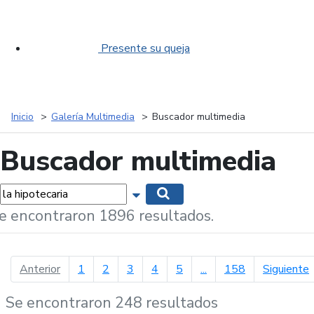
Presente su queja
Inicio
Galería Multimedia
Buscador multimedia
Buscador multimedia
labras...
Mostrar opciones de búsqueda
Buscar
e encontraron 1896 resultados.
página anterior
p
Anterior
1
2
3
4
5
...
158
Siguiente
Se encontraron 248 resultados