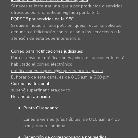
Si necesita instaurar una queja por productos o servicios
ofrecidos por una entidad vigilada por la SFC.
PQRSDF por servicios de la SFC
:
Si quiere instaurar una petición, queja, reclamo, solicitud,
denuncia o felicitación con relación a los servicios o a la
atención de esta Superintendencia.
Correo para notificaciones judiciales:
Para el envío de notificaciones judiciales únicamente está
habilitado el correo electrónico
notificaciones_ingreso@superfinanciera.gov.co
El horario de este canal es de 8:15 a.m. a 5:00 p.m.
Correo institucional:
super@superfinanciera.gov.co
Horario de atención
Punto Ciudadano
:
Lunes a viernes (días hábiles) de 8:15 a.m. a 4:15
p.m. jornada continua
Recepción de correspondencia por medios