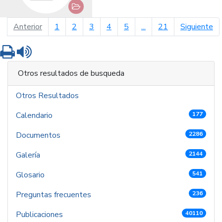
página anterior
pá
Anterior
1
2
3
4
5
...
21
Siguiente
Imprimir
Leer contenido
Otros resultados de busqueda
Otros Resultados
Calendario
177
Documentos
2286
Galería
2144
Glosario
541
Preguntas frecuentes
236
Publicaciones
40110