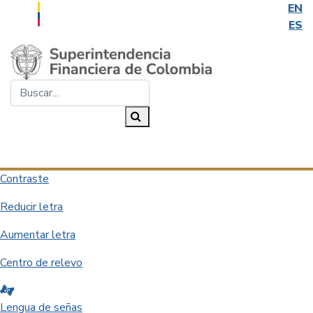
EN
ES
Saltar al contenido principal
Buscar...
Buscar
Desplegar navegación
Contraste
Reducir letra
Aumentar letra
Centro de relevo
Lengua de señas