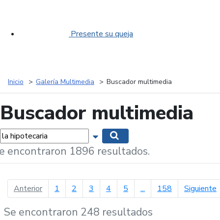
Presente su queja
Inicio
Galería Multimedia
Buscador multimedia
Buscador multimedia
labras...
Mostrar opciones de búsqueda
Buscar
e encontraron 1896 resultados.
página anterior
p
Anterior
1
2
3
4
5
...
158
Siguiente
Se encontraron 248 resultados