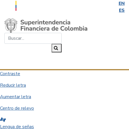
EN
ES
Saltar al contenido principal
Buscar...
Buscar
Desplegar navegación
Contraste
Reducir letra
Aumentar letra
Centro de relevo
Lengua de señas