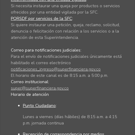
Si necesita instaurar una queja por productos o servicios
ofrecidos por una entidad vigilada por la SFC.
PQRSDF por servicios de la SFC
:
Si quiere instaurar una petición, queja, reclamo, solicitud,
denuncia o felicitación con relación a los servicios o a la
atención de esta Superintendencia.
Correo para notificaciones judiciales:
Para el envío de notificaciones judiciales únicamente está
habilitado el correo electrónico
notificaciones_ingreso@superfinanciera.gov.co
El horario de este canal es de 8:15 a.m. a 5:00 p.m.
Correo institucional:
super@superfinanciera.gov.co
Horario de atención
Punto Ciudadano
:
Lunes a viernes (días hábiles) de 8:15 a.m. a 4:15
p.m. jornada continua
Recepción de correspondencia por medios