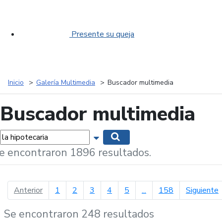
Presente su queja
Inicio
Galería Multimedia
Buscador multimedia
Buscador multimedia
labras...
Mostrar opciones de búsqueda
Buscar
e encontraron 1896 resultados.
página anterior
p
Anterior
1
2
3
4
5
...
158
Siguiente
Se encontraron 248 resultados