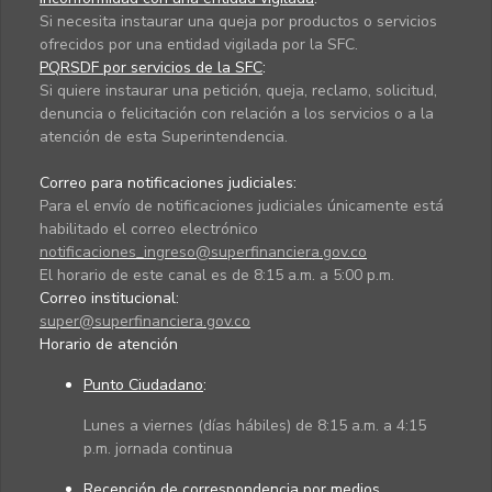
Si necesita instaurar una queja por productos o servicios
ofrecidos por una entidad vigilada por la SFC.
PQRSDF por servicios de la SFC
:
Si quiere instaurar una petición, queja, reclamo, solicitud,
denuncia o felicitación con relación a los servicios o a la
atención de esta Superintendencia.
Correo para notificaciones judiciales:
Para el envío de notificaciones judiciales únicamente está
habilitado el correo electrónico
notificaciones_ingreso@superfinanciera.gov.co
El horario de este canal es de 8:15 a.m. a 5:00 p.m.
Correo institucional:
super@superfinanciera.gov.co
Horario de atención
Punto Ciudadano
:
Lunes a viernes (días hábiles) de 8:15 a.m. a 4:15
p.m. jornada continua
Recepción de correspondencia por medios