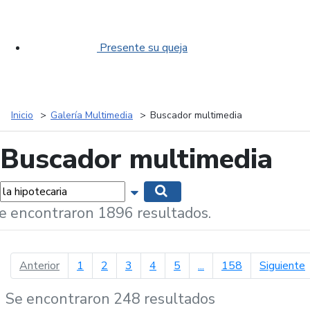
Presente su queja
Inicio
Galería Multimedia
Buscador multimedia
Buscador multimedia
labras...
Mostrar opciones de búsqueda
Buscar
e encontraron 1896 resultados.
página anterior
p
Anterior
1
2
3
4
5
...
158
Siguiente
Se encontraron 248 resultados