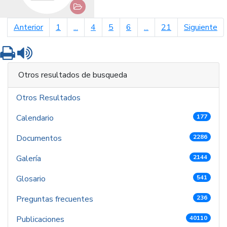
página anterior
pá
Anterior
1
...
4
5
6
...
21
Siguiente
Imprimir
Leer contenido
Otros resultados de busqueda
Otros Resultados
Calendario
177
Documentos
2286
Galería
2144
Glosario
541
Preguntas frecuentes
236
Publicaciones
40110