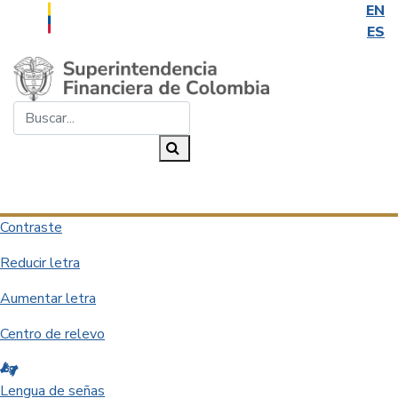
EN
ES
Saltar al contenido principal
Buscar...
Buscar
Desplegar navegación
Contraste
Reducir letra
Aumentar letra
Centro de relevo
Lengua de señas