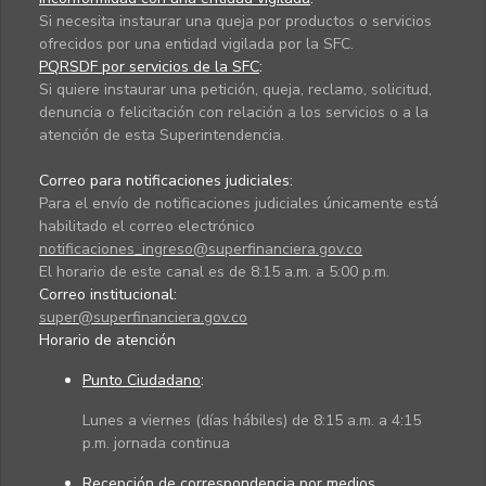
Si necesita instaurar una queja por productos o servicios
ofrecidos por una entidad vigilada por la SFC.
PQRSDF por servicios de la SFC
:
Si quiere instaurar una petición, queja, reclamo, solicitud,
denuncia o felicitación con relación a los servicios o a la
atención de esta Superintendencia.
Correo para notificaciones judiciales:
Para el envío de notificaciones judiciales únicamente está
habilitado el correo electrónico
notificaciones_ingreso@superfinanciera.gov.co
El horario de este canal es de 8:15 a.m. a 5:00 p.m.
Correo institucional:
super@superfinanciera.gov.co
Horario de atención
Punto Ciudadano
:
Lunes a viernes (días hábiles) de 8:15 a.m. a 4:15
p.m. jornada continua
Recepción de correspondencia por medios