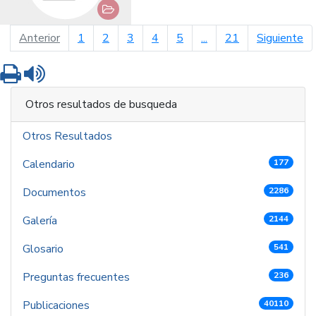
página anterior
pá
Anterior
1
2
3
4
5
...
21
Siguiente
Imprimir
Leer contenido
Otros resultados de busqueda
Otros Resultados
Calendario
177
Documentos
2286
Galería
2144
Glosario
541
Preguntas frecuentes
236
Publicaciones
40110