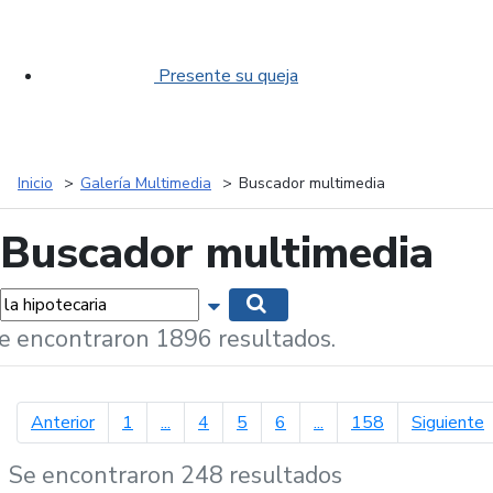
Presente su queja
Inicio
Galería Multimedia
Buscador multimedia
Buscador multimedia
labras...
Mostrar opciones de búsqueda
Buscar
e encontraron 1896 resultados.
página anterior
p
Anterior
1
...
4
5
6
...
158
Siguiente
Se encontraron 248 resultados