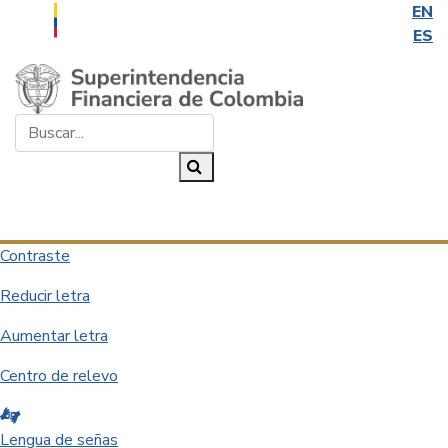
EN
ES
Saltar al contenido principal
Buscar...
Buscar
Desplegar navegación
Contraste
Reducir letra
Aumentar letra
Centro de relevo
Lengua de señas