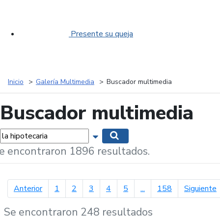
Presente su queja
Inicio
Galería Multimedia
Buscador multimedia
Buscador multimedia
labras...
Mostrar opciones de búsqueda
Buscar
e encontraron 1896 resultados.
página anterior
p
Anterior
1
2
3
4
5
...
158
Siguiente
Se encontraron 248 resultados