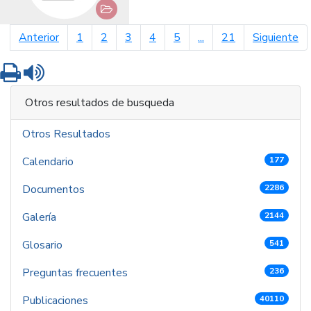
página anterior
pá
Anterior
1
2
3
4
5
...
21
Siguiente
Imprimir
Leer contenido
Otros resultados de busqueda
Otros Resultados
Calendario
177
Documentos
2286
Galería
2144
Glosario
541
Preguntas frecuentes
236
Publicaciones
40110