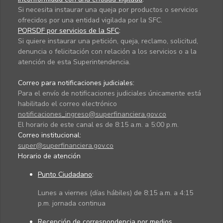
Si necesita instaurar una queja por productos o servicios
ofrecidos por una entidad vigilada por la SFC.
PQRSDF por servicios de la SFC
:
Si quiere instaurar una petición, queja, reclamo, solicitud,
denuncia o felicitación con relación a los servicios o a la
atención de esta Superintendencia.
Correo para notificaciones judiciales:
Para el envío de notificaciones judiciales únicamente está
habilitado el correo electrónico
notificaciones_ingreso@superfinanciera.gov.co
El horario de este canal es de 8:15 a.m. a 5:00 p.m.
Correo institucional:
super@superfinanciera.gov.co
Horario de atención
Punto Ciudadano
:
Lunes a viernes (días hábiles) de 8:15 a.m. a 4:15
p.m. jornada continua
Recepción de correspondencia por medios