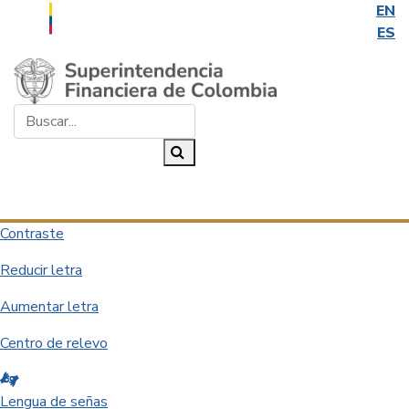
EN
ES
Saltar al contenido principal
Buscar...
Buscar
Desplegar navegación
Contraste
Reducir letra
Aumentar letra
Centro de relevo
Lengua de señas