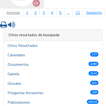
página anterior
pá
Anterior
1
2
3
4
5
...
21
Siguiente
Imprimir
Leer contenido
Otros resultados de busqueda
Otros Resultados
Calendario
177
Documentos
2286
Galería
2144
Glosario
541
Preguntas frecuentes
236
Publicaciones
40110