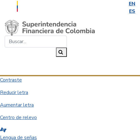
EN
ES
Saltar al contenido principal
Buscar...
Buscar
Desplegar navegación
Contraste
Reducir letra
Aumentar letra
Centro de relevo
Lengua de señas