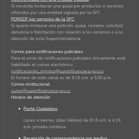
Si necesita instaurar una queja por productos o servicios
ofrecidos por una entidad vigilada por la SFC.
PQRSDF por servicios de la SFC
:
Si quiere instaurar una petición, queja, reclamo, solicitud,
denuncia o felicitación con relación a los servicios o a la
atención de esta Superintendencia.
Correo para notificaciones judiciales:
Para el envío de notificaciones judiciales únicamente está
habilitado el correo electrónico
notificaciones_ingreso@superfinanciera.gov.co
El horario de este canal es de 8:15 a.m. a 5:00 p.m.
Correo institucional:
super@superfinanciera.gov.co
Horario de atención
Punto Ciudadano
:
Lunes a viernes (días hábiles) de 8:15 a.m. a 4:15
p.m. jornada continua
Recepción de correspondencia por medios