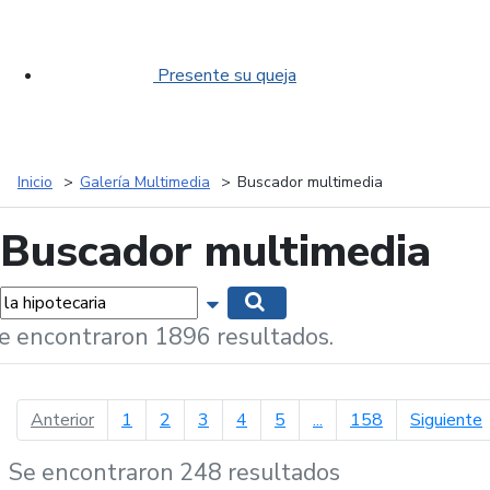
Presente su queja
Inicio
Galería Multimedia
Buscador multimedia
Buscador multimedia
labras...
Mostrar opciones de búsqueda
Buscar
e encontraron 1896 resultados.
página anterior
p
Anterior
1
2
3
4
5
...
158
Siguiente
Se encontraron 248 resultados