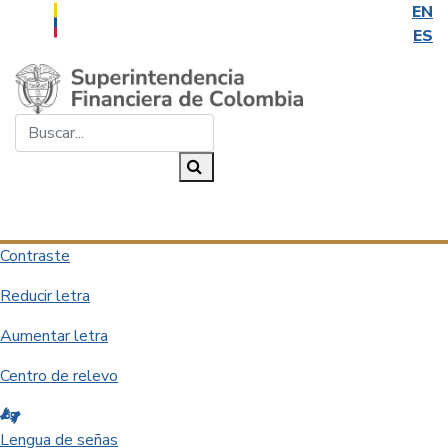
EN
ES
Saltar al contenido principal
Buscar...
Buscar
Desplegar navegación
Contraste
Reducir letra
Aumentar letra
Centro de relevo
Lengua de señas