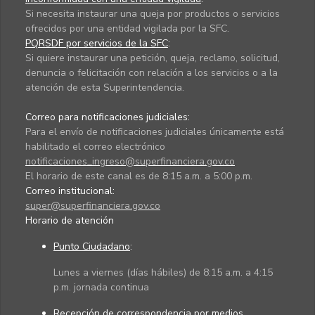
Si necesita instaurar una queja por productos o servicios
ofrecidos por una entidad vigilada por la SFC.
PQRSDF por servicios de la SFC
:
Si quiere instaurar una petición, queja, reclamo, solicitud,
denuncia o felicitación con relación a los servicios o a la
atención de esta Superintendencia.
Correo para notificaciones judiciales:
Para el envío de notificaciones judiciales únicamente está
habilitado el correo electrónico
notificaciones_ingreso@superfinanciera.gov.co
El horario de este canal es de 8:15 a.m. a 5:00 p.m.
Correo institucional:
super@superfinanciera.gov.co
Horario de atención
Punto Ciudadano
:
Lunes a viernes (días hábiles) de 8:15 a.m. a 4:15
p.m. jornada continua
Recepción de correspondencia por medios