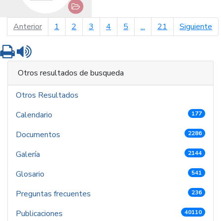
página anterior
pá
Anterior
1
2
3
4
5
...
21
Siguiente
Imprimir
Leer contenido
Otros resultados de busqueda
Otros Resultados
Calendario
177
Documentos
2286
Galería
2144
Glosario
541
Preguntas frecuentes
236
Publicaciones
40110