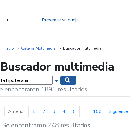
Presente su queja
Inicio
Galería Multimedia
Buscador multimedia
Buscador multimedia
labras...
Mostrar opciones de búsqueda
Buscar
e encontraron 1896 resultados.
página anterior
p
Anterior
1
2
3
4
5
...
158
Siguiente
Se encontraron 248 resultados