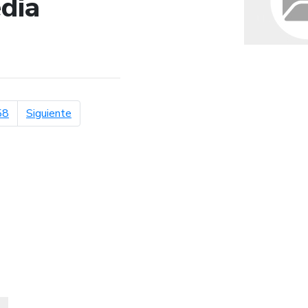
dia
de búsqueda
página siguiente
58
Siguiente