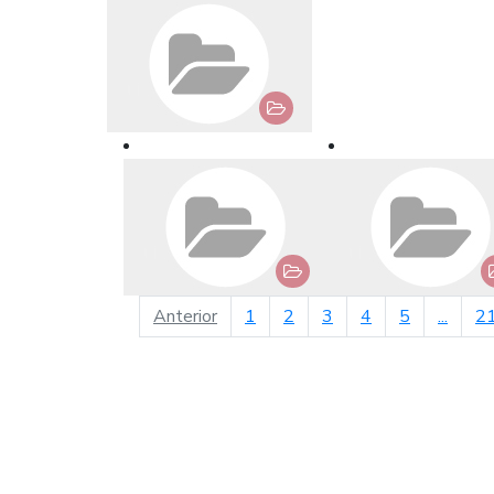
página anterior
Anterior
1
2
3
4
5
...
2