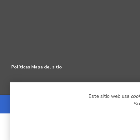
Políticas
Mapa del sitio
Este sitio web usa
coo
Si