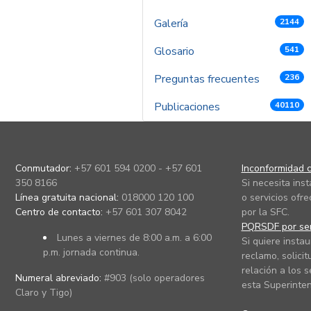
Galería
2144
Glosario
541
Preguntas frecuentes
236
Publicaciones
40110
Conmutador:
+57 601 594 0200 - +57 601
Inconformidad c
350 8166
Si necesita ins
Línea gratuita nacional:
018000 120 100
o servicios ofre
Centro de contacto:
+57 601 307 8042
por la SFC.
PQRSDF por ser
Lunes a viernes de 8:00 a.m. a 6:00
Si quiere instau
p.m. jornada continua.
reclamo, solicit
relación a los s
Numeral abreviado:
#903 (solo operadores
esta Superinten
Claro y Tigo)