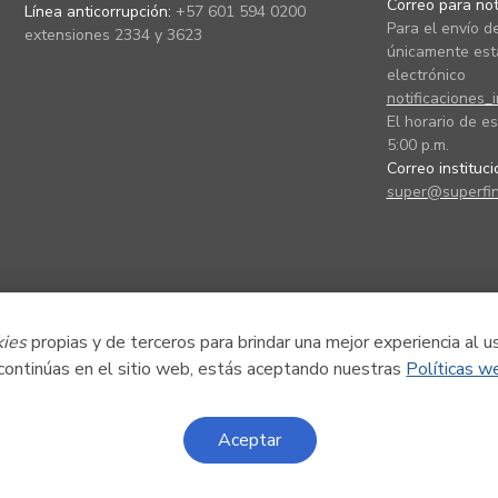
Correo para noti
Línea anticorrupción:
+57 601 594 0200
Para el envío de
extensiones 2334 y 3623
únicamente está
electrónico
notificaciones_
El horario de es
5:00 p.m.
Correo instituc
super@superfin
kies
propias y de terceros para brindar una mejor experiencia al u
 continúas en el sitio web, estás aceptando nuestras
Políticas w
Aceptar