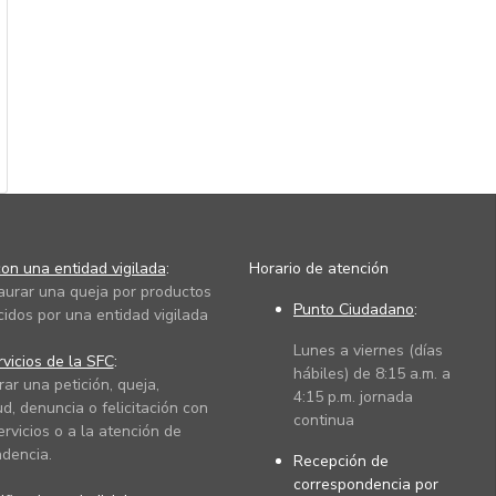
on una entidad vigilada
:
Horario de atención
taurar una queja por productos
Punto Ciudadano
:
cidos por una entidad vigilada
Lunes a viernes (días
vicios de la SFC
:
hábiles) de 8:15 a.m. a
rar una petición, queja,
4:15 p.m. jornada
ud, denuncia o felicitación con
continua
ervicios o a la atención de
dencia.
Recepción de
correspondencia por