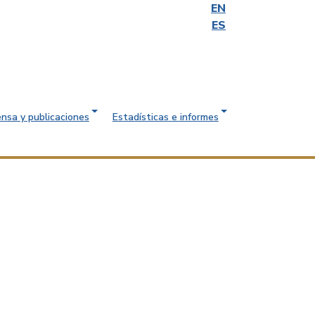
EN
ES
ensa y publicaciones
Estadísticas e informes