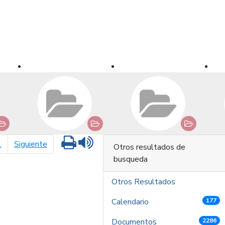
Imprimir
Leer contenido
página siguiente
1
Siguiente
Otros resultados de
busqueda
Otros Resultados
Calendario
177
Documentos
2286