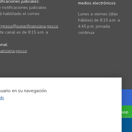
ficaciones judiciales:
medios electrónicos:
 notificaciones judiciales
 habilitado el correo
Lunes a viernes (días
hábiles) de 8:15 a.m. a
ingreso@superfinanciera.gov.co
4:45 p.m. jornada
te canal es de 8:15 a.m. a
continua
ional:
anciera.gov.co
suario en su navegación.
eb
.
Powered by Nexura