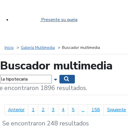
Presente su queja
Inicio
Galería Multimedia
Buscador multimedia
Buscador multimedia
labras...
Mostrar opciones de búsqueda
Buscar
e encontraron 1896 resultados.
página anterior
p
Anterior
1
2
3
4
5
...
158
Siguiente
Se encontraron 248 resultados