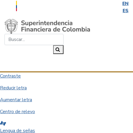
EN
ES
Saltar al contenido principal
Buscar...
Buscar
Desplegar navegación
Contraste
Reducir letra
Aumentar letra
Centro de relevo
Lengua de señas