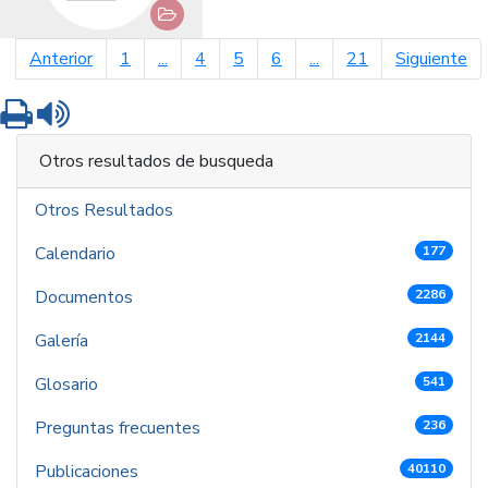
página anterior
pá
Anterior
1
...
4
5
6
...
21
Siguiente
Imprimir
Leer contenido
Otros resultados de busqueda
Otros Resultados
Calendario
177
Documentos
2286
Galería
2144
Glosario
541
Preguntas frecuentes
236
Publicaciones
40110