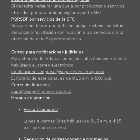
Si necesita instaurar una queja por productos o servicios
ofrecidos por una entidad vigilada por la SFC.
PQRSDF por servicios de la SFC
:
Si quiere instaurar una petición, queja, reclamo, solicitud,
denuncia o felicitación con relación a los servicios o a la
atención de esta Superintendencia.
Correo para notificaciones judiciales:
Para el envío de notificaciones judiciales únicamente está
habilitado el correo electrónico
notificaciones_ingreso@superfinanciera.gov.co
El horario de este canal es de 8:15 a.m. a 5:00 p.m.
Correo institucional:
super@superfinanciera.gov.co
Horario de atención
Punto Ciudadano
:
Lunes a viernes (días hábiles) de 8:15 a.m. a 4:15
p.m. jornada continua
Recepción de correspondencia por medios