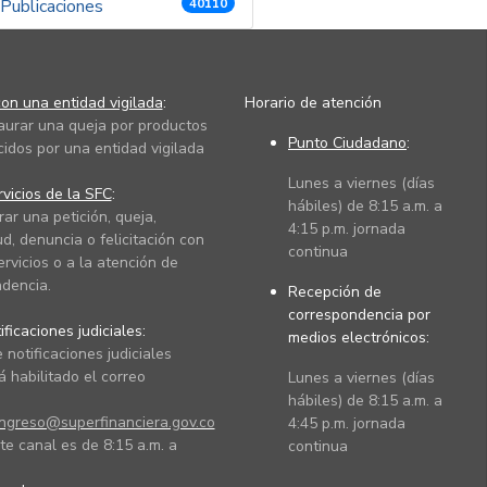
Publicaciones
40110
on una entidad vigilada
:
Horario de atención
taurar una queja por productos
Punto Ciudadano
:
cidos por una entidad vigilada
Lunes a viernes (días
vicios de la SFC
:
hábiles) de 8:15 a.m. a
rar una petición, queja,
4:15 p.m. jornada
ud, denuncia o felicitación con
continua
ervicios o a la atención de
dencia.
Recepción de
correspondencia por
ficaciones judiciales:
medios electrónicos:
 notificaciones judiciales
 habilitado el correo
Lunes a viernes (días
hábiles) de 8:15 a.m. a
ingreso@superfinanciera.gov.co
4:45 p.m. jornada
te canal es de 8:15 a.m. a
continua