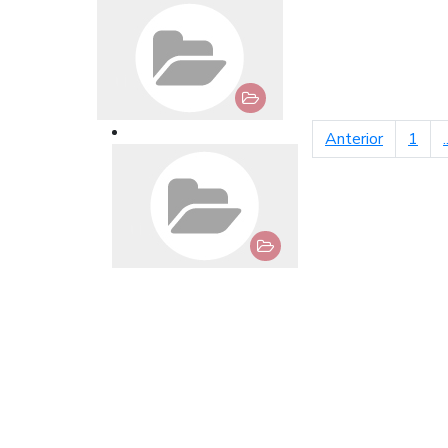
página an
Anterior
1
.