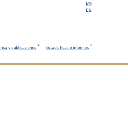
EN
ES
ensa y publicaciones
Estadísticas e informes