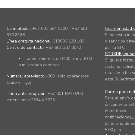
Conmutador:
+57 601 594 0200 - +57 601
Inconformidad c
350 8166
Si necesita ins
Línea gratuita nacional:
018000 120 100
o servicios ofre
Centro de contacto:
+57 601 307 8042
por la SFC.
PQRSDF por ser
Lunes a viernes de 8:00 a.m. a 6:00
Si quiere instau
p.m. jornada continua.
reclamo, solicit
relación a los s
Numeral abreviado:
#903 (solo operadores
esta Superinten
Claro y Tigo)
Correo para noti
Línea anticorrupción:
+57 601 594 0200
Para el envío de
extensiones 2334 y 3623
únicamente está
electrónico
notificaciones_
El horario de es
5:00 p.m.