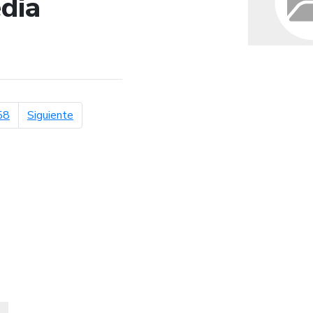
dia
de búsqueda
página siguiente
58
Siguiente