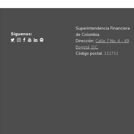
Superintendencia Financiera
Síguenos:
de Colombia
Dirección:
Calle 7 No. 4 - 49
Bogotá, D.C.
Código postal:
111711