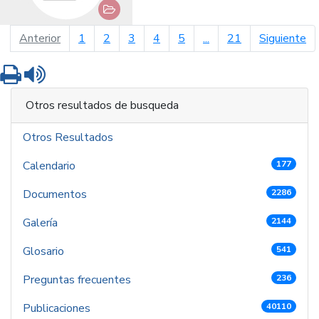
página anterior
pá
Anterior
1
2
3
4
5
...
21
Siguiente
Imprimir
Leer contenido
Otros resultados de busqueda
Otros Resultados
Calendario
177
Documentos
2286
Galería
2144
Glosario
541
Preguntas frecuentes
236
Publicaciones
40110