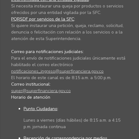
Si necesita instaurar una queja por productos o servicios
ofrecidos por una entidad vigilada por la SFC.
PQRSDF por servicios de la SFC
:
Si quiere instaurar una petición, queja, reclamo, solicitud,
denuncia o felicitación con relación a los servicios o a la
atención de esta Superintendencia.
Correo para notificaciones judiciales:
Para el envío de notificaciones judiciales únicamente está
habilitado el correo electrónico
notificaciones_ingreso@superfinanciera.gov.co
El horario de este canal es de 8:15 a.m. a 5:00 p.m.
Correo institucional:
super@superfinanciera.gov.co
Horario de atención
Punto Ciudadano
:
Lunes a viernes (días hábiles) de 8:15 a.m. a 4:15
p.m. jornada continua
Recepción de correspondencia por medios