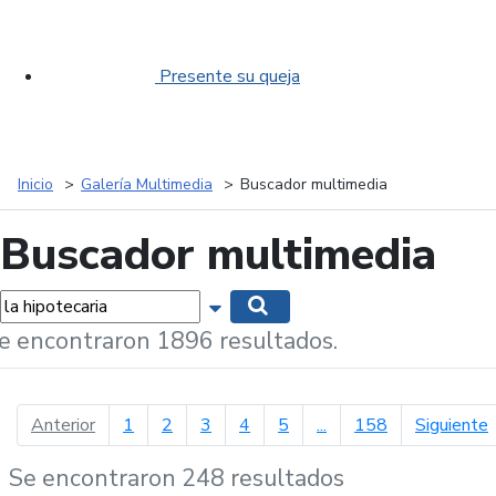
Presente su queja
Inicio
Galería Multimedia
Buscador multimedia
Buscador multimedia
labras...
Mostrar opciones de búsqueda
Buscar
e encontraron 1896 resultados.
página anterior
p
Anterior
1
2
3
4
5
...
158
Siguiente
Se encontraron 248 resultados