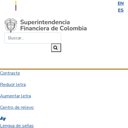
EN
ES
Saltar al contenido principal
Buscar...
Buscar
Desplegar navegación
Contraste
Reducir letra
Aumentar letra
Centro de relevo
Lengua de señas