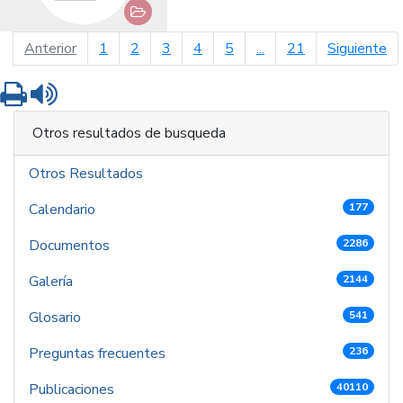
página anterior
pá
Anterior
1
2
3
4
5
...
21
Siguiente
Imprimir
Leer contenido
Otros resultados de busqueda
Otros Resultados
Calendario
177
Documentos
2286
Galería
2144
Glosario
541
Preguntas frecuentes
236
Publicaciones
40110