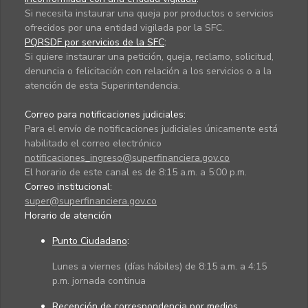
Si necesita instaurar una queja por productos o servicios
ofrecidos por una entidad vigilada por la SFC.
PQRSDF por servicios de la SFC
:
Si quiere instaurar una petición, queja, reclamo, solicitud,
denuncia o felicitación con relación a los servicios o a la
atención de esta Superintendencia.
Correo para notificaciones judiciales:
Para el envío de notificaciones judiciales únicamente está
habilitado el correo electrónico
notificaciones_ingreso@superfinanciera.gov.co
El horario de este canal es de 8:15 a.m. a 5:00 p.m.
Correo institucional:
super@superfinanciera.gov.co
Horario de atención
Punto Ciudadano
:
Lunes a viernes (días hábiles) de 8:15 a.m. a 4:15
p.m. jornada continua
Recepción de correspondencia por medios