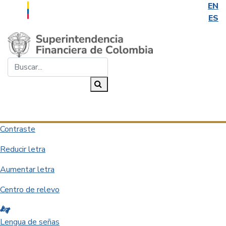
EN
ES
Saltar al contenido principal
Buscar...
Buscar
Desplegar navegación
Contraste
Reducir letra
Aumentar letra
Centro de relevo
Lengua de señas