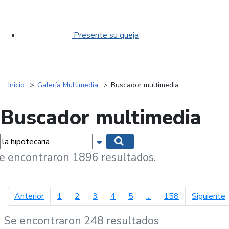
Presente su queja
Inicio
Galería Multimedia
Buscador multimedia
Buscador multimedia
labras...
Mostrar opciones de búsqueda
Buscar
e encontraron 1896 resultados.
página anterior
p
Anterior
1
2
3
4
5
...
158
Siguiente
Se encontraron 248 resultados