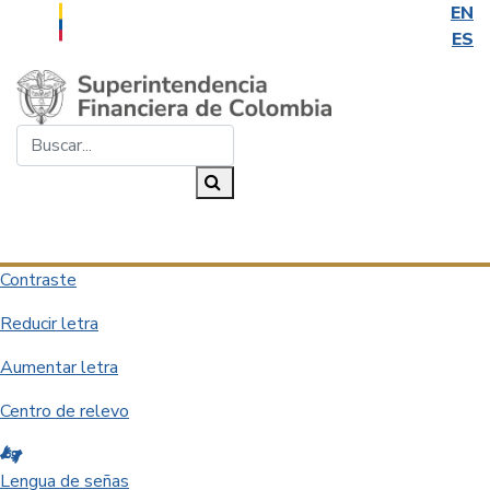
EN
ES
Saltar al contenido principal
Buscar...
Buscar
Desplegar navegación
Contraste
Reducir letra
Aumentar letra
Centro de relevo
Lengua de señas