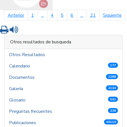
página anterior
pá
Anterior
1
...
4
5
6
...
21
Siguiente
Imprimir
Leer contenido
Otros resultados de busqueda
Otros Resultados
Calendario
177
Documentos
2286
Galería
2144
Glosario
541
Preguntas frecuentes
236
Publicaciones
40110