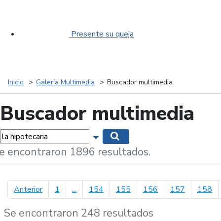
Presente su queja
Inicio
Galería Multimedia
Buscador multimedia
Buscador multimedia
labras...
Mostrar opciones de búsqueda
Buscar
e encontraron 1896 resultados.
página anterior
Anterior
1
...
154
155
156
157
158
Se encontraron 248 resultados