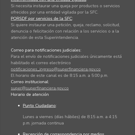
Si necesita instaurar una queja por productos o servicios
ofrecidos por una entidad vigilada por la SFC.
PQRSDF por servicios de la SFC
:
Si quiere instaurar una petición, queja, reclamo, solicitud,
denuncia o felicitación con relación a los servicios o a la
atención de esta Superintendencia.
Correo para notificaciones judiciales:
Para el envío de notificaciones judiciales únicamente está
habilitado el correo electrónico
notificaciones_ingreso@superfinanciera.gov.co
El horario de este canal es de 8:15 a.m. a 5:00 p.m.
Correo institucional:
super@superfinanciera.gov.co
Horario de atención
Punto Ciudadano
:
Lunes a viernes (días hábiles) de 8:15 a.m. a 4:15
p.m. jornada continua
Recepción de correspondencia por medios