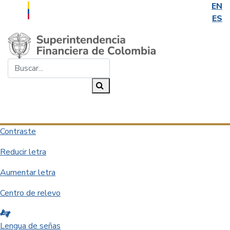
EN
ES
Saltar al contenido principal
Buscar...
Buscar
Desplegar navegación
Contraste
Reducir letra
Aumentar letra
Centro de relevo
Lengua de señas