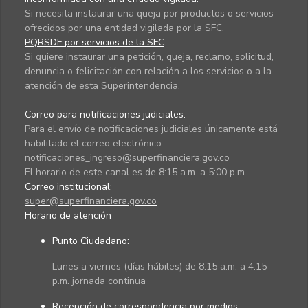
Si necesita instaurar una queja por productos o servicios
ofrecidos por una entidad vigilada por la SFC.
PQRSDF por servicios de la SFC
:
Si quiere instaurar una petición, queja, reclamo, solicitud,
denuncia o felicitación con relación a los servicios o a la
atención de esta Superintendencia.
Correo para notificaciones judiciales:
Para el envío de notificaciones judiciales únicamente está
habilitado el correo electrónico
notificaciones_ingreso@superfinanciera.gov.co
El horario de este canal es de 8:15 a.m. a 5:00 p.m.
Correo institucional:
super@superfinanciera.gov.co
Horario de atención
Punto Ciudadano
:
Lunes a viernes (días hábiles) de 8:15 a.m. a 4:15
p.m. jornada continua
Recepción de correspondencia por medios