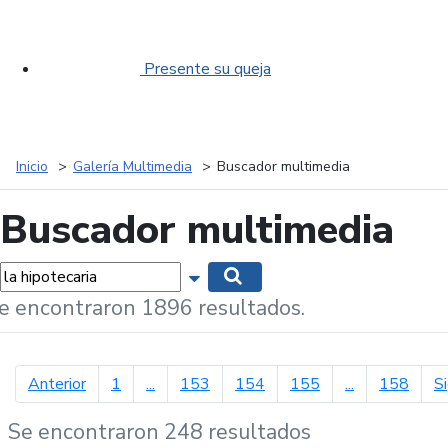
Presente su queja
Inicio
Galería Multimedia
Buscador multimedia
Buscador multimedia
labras...
Mostrar opciones de búsqueda
Buscar
e encontraron 1896 resultados.
página anterior
Anterior
1
...
153
154
155
...
158
S
Se encontraron 248 resultados