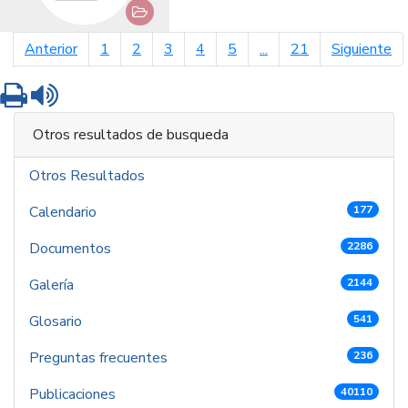
página anterior
pá
Anterior
1
2
3
4
5
...
21
Siguiente
Imprimir
Leer contenido
Otros resultados de busqueda
Otros Resultados
Calendario
177
Documentos
2286
Galería
2144
Glosario
541
Preguntas frecuentes
236
Publicaciones
40110