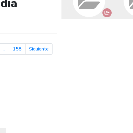
dia
de búsqueda
página siguiente
...
158
Siguiente