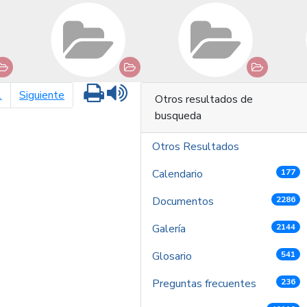
Imprimir
Leer contenido
página siguiente
1
Siguiente
Otros resultados de
busqueda
Otros Resultados
Calendario
177
Documentos
2286
Galería
2144
Glosario
541
Preguntas frecuentes
236