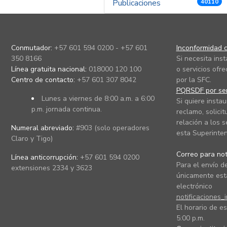
Publicaciones
40110
Conmutador:
+57 601 594 0200 - +57 601
Inconformidad c
350 8166
Si necesita ins
Línea gratuita nacional:
018000 120 100
o servicios ofre
Centro de contacto:
+57 601 307 8042
por la SFC.
PQRSDF por ser
Lunes a viernes de 8:00 a.m. a 6:00
Si quiere instau
p.m. jornada continua.
reclamo, solicit
relación a los s
Numeral abreviado:
#903 (solo operadores
esta Superinten
Claro y Tigo)
Correo para noti
Línea anticorrupción:
+57 601 594 0200
Para el envío de
extensiones 2334 y 3623
únicamente está
electrónico
notificaciones_
El horario de es
5:00 p.m.