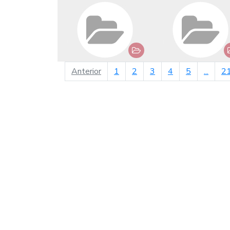
página anterior
Anterior
1
2
3
4
5
...
2