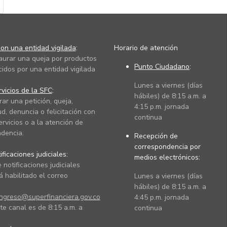
on una entidad vigilada
:
Horario de atención
taurar una queja por productos
Punto Ciudadano
:
cidos por una entidad vigilada
Lunes a viernes (días
vicios de la SFC
:
hábiles) de 8:15 a.m. a
rar una petición, queja,
4:15 p.m. jornada
ud, denuncia o felicitación con
continua
ervicios o a la atención de
dencia.
Recepción de
correspondencia por
ficaciones judiciales:
medios electrónicos:
 notificaciones judiciales
 habilitado el correo
Lunes a viernes (días
hábiles) de 8:15 a.m. a
ingreso@superfinanciera.gov.co
4:45 p.m. jornada
te canal es de 8:15 a.m. a
continua