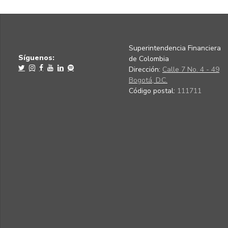
Superintendencia Financiera
Síguenos:
de Colombia
Dirección:
Calle 7 No. 4 - 49
Bogotá, D.C.
Código postal:
111711