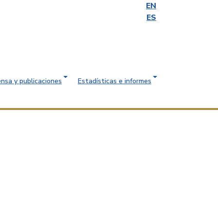
EN
ES
ensa y publicaciones
Estadísticas e informes