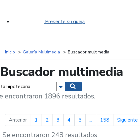
Presente su queja
Inicio
Galería Multimedia
Buscador multimedia
Buscador multimedia
labras...
Mostrar opciones de búsqueda
Buscar
e encontraron 1896 resultados.
página anterior
p
Anterior
1
2
3
4
5
...
158
Siguiente
Se encontraron 248 resultados