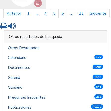
página anterior
pá
Anterior
1
...
4
5
6
...
21
Siguiente
Imprimir
Leer contenido
Otros resultados de busqueda
Otros Resultados
Calendario
177
Documentos
2286
Galería
2144
Glosario
541
Preguntas frecuentes
236
Publicaciones
40110