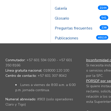
Galería
2144
Glosario
541
Preguntas frecuentes
236
Publicaciones
40110
Conmutador:
+57 601 594 0200 - +57 601
Inconformidad c
350 8166
Si necesita ins
Línea gratuita nacional:
018000 120 100
o servicios ofre
Centro de contacto:
+57 601 307 8042
por la SFC.
PQRSDF por ser
Lunes a viernes de 8:00 a.m. a 6:00
Si quiere instau
p.m. jornada continua.
reclamo, solicit
relación a los s
Numeral abreviado:
#903 (solo operadores
esta Superinten
Claro y Tigo)