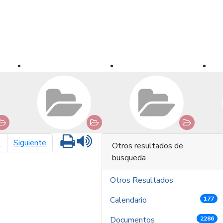
Imprimir
Leer contenido
página siguiente
1
Siguiente
Otros resultados de
busqueda
Otros Resultados
Calendario
177
Documentos
2286