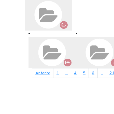
página anterior
Anterior
1
...
4
5
6
...
2