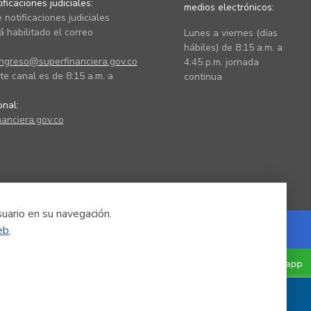
ficaciones judiciales:
medios electrónicos:
 notificaciones judiciales
 habilitado el correo
Lunes a viernes (días
hábiles) de 8:15 a.m. a
ingreso@superfinanciera.gov.co
4:45 p.m. jornada
te canal es de 8:15 a.m. a
continua
ional:
anciera.gov.co
suario en su navegación.
eb
.
Powered by Nexura