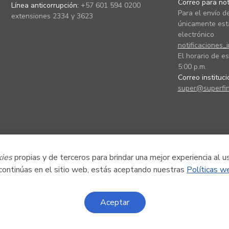
Correo para noti
Línea anticorrupción:
+57 601 594 0200
Para el envío de
extensiones 2334 y 3623
únicamente está
electrónico
notificaciones_
El horario de es
5:00 p.m.
Correo instituc
super@superfin
kies
propias y de terceros para brindar una mejor experiencia al u
 continúas en el sitio web, estás aceptando nuestras
Políticas w
Aceptar