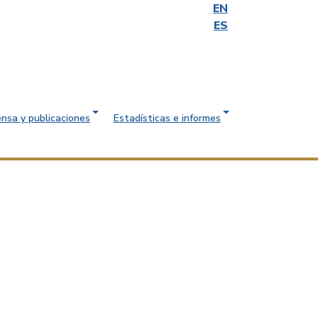
EN
ES
ensa y publicaciones
Estadísticas e informes