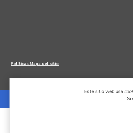
Políticas
Mapa del sitio
Este sitio web usa
coo
Si