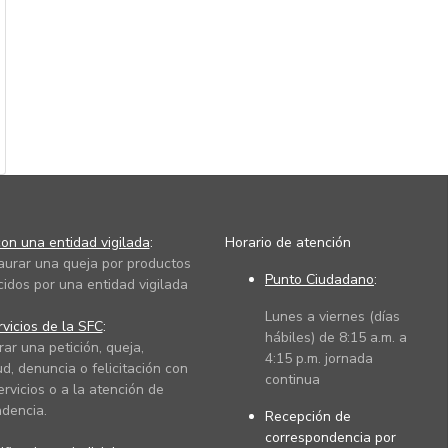
on una entidad vigilada
:
Horario de atención
taurar una queja por productos
Punto Ciudadano
:
cidos por una entidad vigilada
Lunes a viernes (días
vicios de la SFC
:
hábiles) de 8:15 a.m. a
rar una petición, queja,
4:15 p.m. jornada
ud, denuncia o felicitación con
continua
ervicios o a la atención de
dencia.
Recepción de
correspondencia por