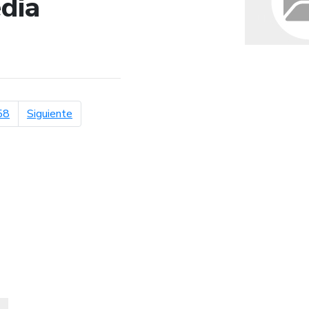
dia
de búsqueda
página siguiente
58
Siguiente