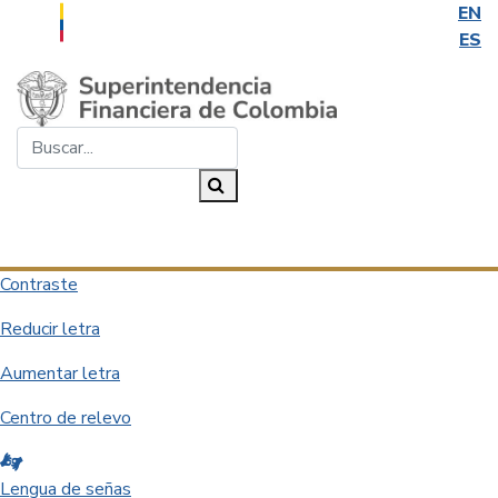
EN
ES
Saltar al contenido principal
Buscar...
Buscar
Desplegar navegación
Contraste
Reducir letra
Aumentar letra
Centro de relevo
Lengua de señas