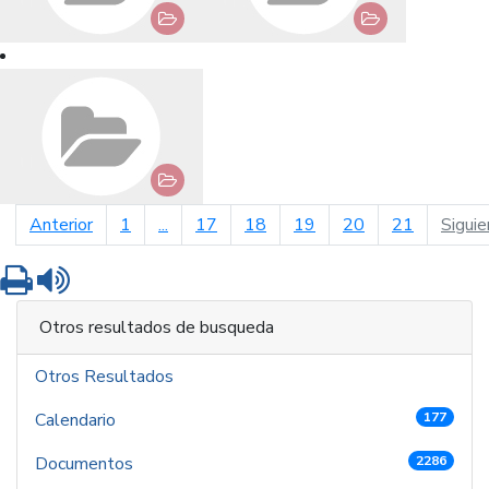
página anterior
Anterior
1
...
17
18
19
20
21
Siguie
Imprimir
Leer contenido
Otros resultados de busqueda
Otros Resultados
Calendario
177
Documentos
2286