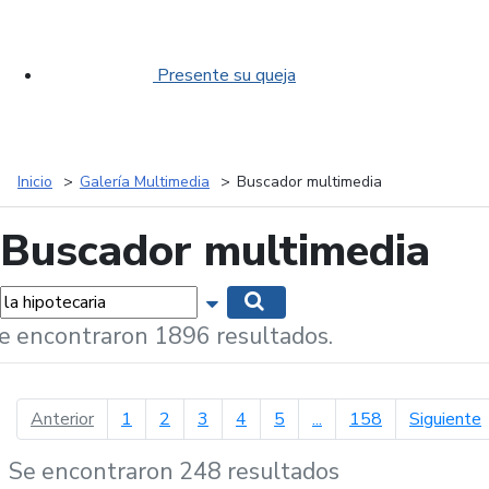
Presente su queja
Inicio
Galería Multimedia
Buscador multimedia
Buscador multimedia
labras...
Mostrar opciones de búsqueda
Buscar
e encontraron 1896 resultados.
página anterior
p
Anterior
1
2
3
4
5
...
158
Siguiente
Se encontraron 248 resultados