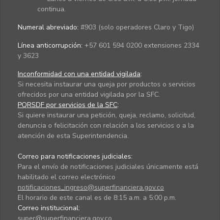
continua.
Numeral abreviado:
#903 (solo operadores Claro y Tigo)
Línea anticorrupción:
+57 601 594 0200 extensiones 2334
y 3623
Inconformidad con una entidad vigilada
:
Si necesita instaurar una queja por productos o servicios
ofrecidos por una entidad vigilada por la SFC.
PQRSDF por servicios de la SFC
:
Si quiere instaurar una petición, queja, reclamo, solicitud,
denuncia o felicitación con relación a los servicios o a la
atención de esta Superintendencia.
Correo para notificaciones judiciales:
Para el envío de notificaciones judiciales únicamente está
habilitado el correo electrónico
notificaciones_ingreso@superfinanciera.gov.co
El horario de este canal es de 8:15 a.m. a 5:00 p.m.
Correo institucional:
super@superfinanciera.gov.co