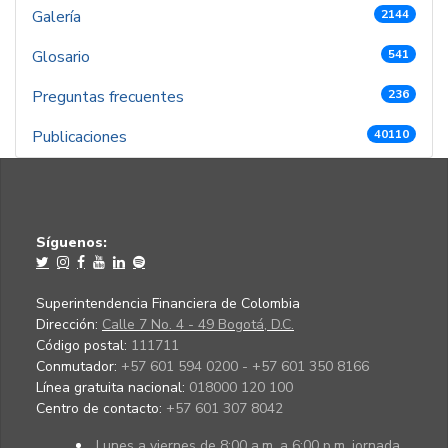
Galería
2144
Glosario
541
Preguntas frecuentes
236
Publicaciones
40110
Síguenos:
Superintendencia Financiera de Colombia
Dirección:
Calle 7 No. 4 - 49 Bogotá, D.C.
Código postal:
111711
Conmutador:
+57 601 594 0200 - +57 601 350 8166
Línea gratuita nacional:
018000 120 100
Centro de contacto:
+57 601 307 8042
Lunes a viernes de 8:00 a.m. a 6:00 p.m. jornada