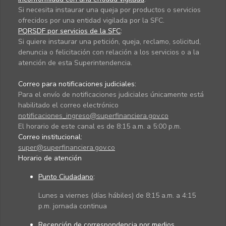
Si necesita instaurar una queja por productos o servicios
ofrecidos por una entidad vigilada por la SFC.
PQRSDF por servicios de la SFC
:
Si quiere instaurar una petición, queja, reclamo, solicitud,
denuncia o felicitación con relación a los servicios o a la
atención de esta Superintendencia.
Correo para notificaciones judiciales:
Para el envío de notificaciones judiciales únicamente está
habilitado el correo electrónico
notificaciones_ingreso@superfinanciera.gov.co
El horario de este canal es de 8:15 a.m. a 5:00 p.m.
Correo institucional:
super@superfinanciera.gov.co
Horario de atención
Punto Ciudadano
:
Lunes a viernes (días hábiles) de 8:15 a.m. a 4:15
p.m. jornada continua
Recepción de correspondencia por medios