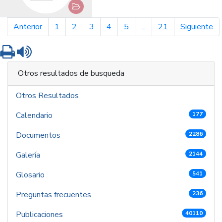
página anterior
pá
Anterior
1
2
3
4
5
...
21
Siguiente
Imprimir
Leer contenido
Otros resultados de busqueda
Otros Resultados
Calendario
177
Documentos
2286
Galería
2144
Glosario
541
Preguntas frecuentes
236
Publicaciones
40110