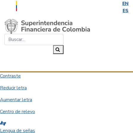
EN
ES
Saltar al contenido principal
Buscar...
Buscar
Desplegar navegación
Contraste
Reducir letra
Aumentar letra
Centro de relevo
Lengua de señas