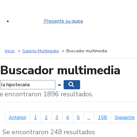
Presente su queja
Inicio
Galería Multimedia
Buscador multimedia
Buscador multimedia
labras...
Mostrar opciones de búsqueda
Buscar
e encontraron 1896 resultados.
página anterior
p
Anterior
1
2
3
4
5
...
158
Siguiente
Se encontraron 248 resultados