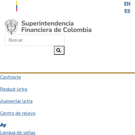
EN
ES
Saltar al contenido principal
Buscar...
Buscar
Desplegar navegación
Contraste
Reducir letra
Aumentar letra
Centro de relevo
Lengua de señas