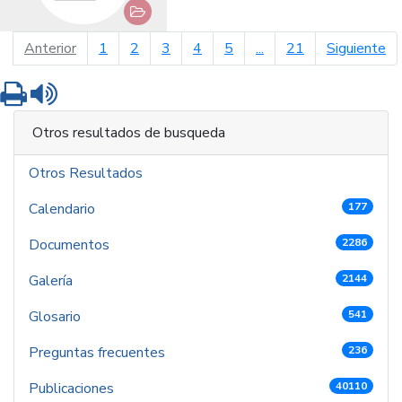
página anterior
pá
Anterior
1
2
3
4
5
...
21
Siguiente
Imprimir
Leer contenido
Otros resultados de busqueda
Otros Resultados
Calendario
177
Documentos
2286
Galería
2144
Glosario
541
Preguntas frecuentes
236
Publicaciones
40110