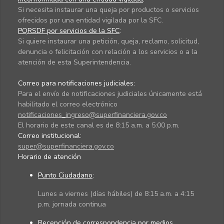
Si necesita instaurar una queja por productos o servicios
ofrecidos por una entidad vigilada por la SFC.
PQRSDF por servicios de la SFC
:
Si quiere instaurar una petición, queja, reclamo, solicitud,
denuncia o felicitación con relación a los servicios o a la
atención de esta Superintendencia.
Correo para notificaciones judiciales:
Para el envío de notificaciones judiciales únicamente está
habilitado el correo electrónico
notificaciones_ingreso@superfinanciera.gov.co
El horario de este canal es de 8:15 a.m. a 5:00 p.m.
Correo institucional:
super@superfinanciera.gov.co
Horario de atención
Punto Ciudadano
:
Lunes a viernes (días hábiles) de 8:15 a.m. a 4:15
p.m. jornada continua
Recepción de correspondencia por medios