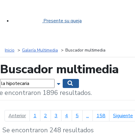
Presente su queja
Inicio
Galería Multimedia
Buscador multimedia
Buscador multimedia
labras...
Mostrar opciones de búsqueda
Buscar
e encontraron 1896 resultados.
página anterior
p
Anterior
1
2
3
4
5
...
158
Siguiente
Se encontraron 248 resultados