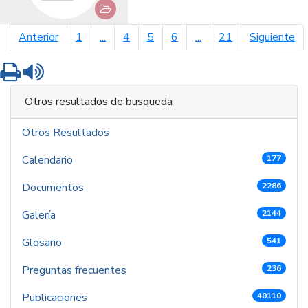
página anterior
pá
Anterior
1
...
4
5
6
...
21
Siguiente
Imprimir
Leer contenido
Otros resultados de busqueda
Otros Resultados
Calendario
177
Documentos
2286
Galería
2144
Glosario
541
Preguntas frecuentes
236
Publicaciones
40110