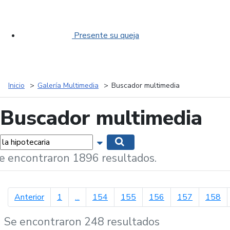
Presente su queja
Inicio
Galería Multimedia
Buscador multimedia
Buscador multimedia
labras...
Mostrar opciones de búsqueda
Buscar
e encontraron 1896 resultados.
página anterior
Anterior
1
...
154
155
156
157
158
Se encontraron 248 resultados