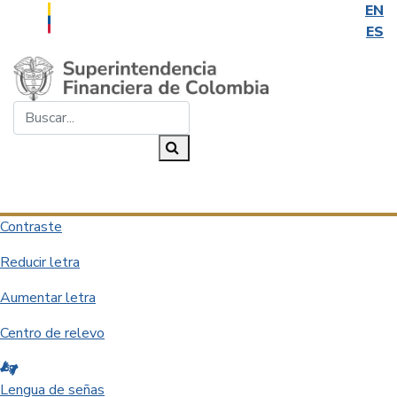
EN
ES
Saltar al contenido principal
Buscar...
Buscar
Desplegar navegación
Contraste
Reducir letra
Aumentar letra
Centro de relevo
Lengua de señas