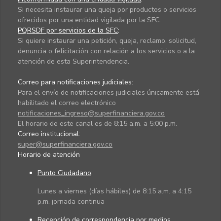
Si necesita instaurar una queja por productos o servicios
ofrecidos por una entidad vigilada por la SFC.
PQRSDF por servicios de la SFC
:
Si quiere instaurar una petición, queja, reclamo, solicitud,
denuncia o felicitación con relación a los servicios o a la
atención de esta Superintendencia.
Correo para notificaciones judiciales:
Para el envío de notificaciones judiciales únicamente está
habilitado el correo electrónico
notificaciones_ingreso@superfinanciera.gov.co
El horario de este canal es de 8:15 a.m. a 5:00 p.m.
Correo institucional:
super@superfinanciera.gov.co
Horario de atención
Punto Ciudadano
:
Lunes a viernes (días hábiles) de 8:15 a.m. a 4:15
p.m. jornada continua
Recepción de correspondencia por medios