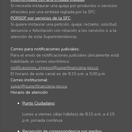
Si necesita instaurar una queja por productos o servicios
ofrecidos por una entidad vigilada por la SFC.
PQRSDF por servicios de la SFC
:
Si quiere instaurar una petición, queja, reclamo, solicitud,
denuncia o felicitación con relación a los servicios o a la
atención de esta Superintendencia.
Correo para notificaciones judiciales:
Para el envío de notificaciones judiciales únicamente está
habilitado el correo electrónico
notificaciones_ingreso@superfinanciera.gov.co
El horario de este canal es de 8:15 a.m. a 5:00 p.m.
Correo institucional:
super@superfinanciera.gov.co
Horario de atención
Punto Ciudadano
:
Lunes a viernes (días hábiles) de 8:15 a.m. a 4:15
p.m. jornada continua
Recepción de correspondencia por medios