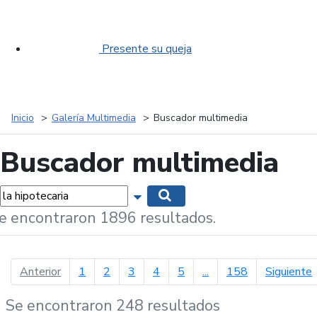
Presente su queja
Inicio
Galería Multimedia
Buscador multimedia
Buscador multimedia
labras...
Mostrar opciones de búsqueda
Buscar
e encontraron 1896 resultados.
página anterior
p
Anterior
1
2
3
4
5
...
158
Siguiente
Se encontraron 248 resultados