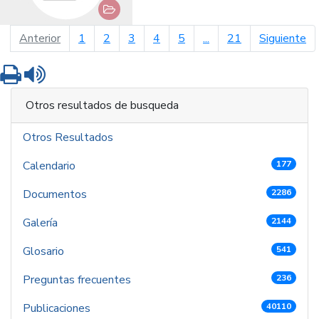
página anterior
pá
Anterior
1
2
3
4
5
...
21
Siguiente
Imprimir
Leer contenido
Otros resultados de busqueda
Otros Resultados
Calendario
177
Documentos
2286
Galería
2144
Glosario
541
Preguntas frecuentes
236
Publicaciones
40110