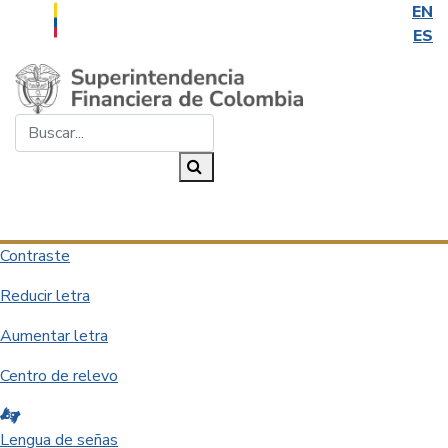
EN
ES
Saltar al contenido principal
Buscar...
Buscar
Desplegar navegación
Contraste
Reducir letra
Aumentar letra
Centro de relevo
Lengua de señas