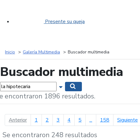
Presente su queja
Inicio
Galería Multimedia
Buscador multimedia
Buscador multimedia
labras...
Mostrar opciones de búsqueda
Buscar
e encontraron 1896 resultados.
página anterior
p
Anterior
1
2
3
4
5
...
158
Siguiente
Se encontraron 248 resultados