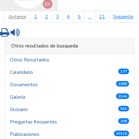
página anterior
pá
Anterior
1
2
3
4
5
...
21
Siguiente
Imprimir
Leer contenido
Otros resultados de busqueda
Otros Resultados
Calendario
177
Documentos
2286
Galería
2144
Glosario
541
Preguntas frecuentes
236
Publicaciones
40110