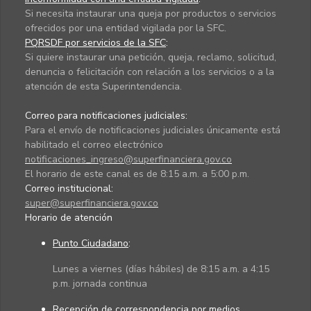
Si necesita instaurar una queja por productos o servicios
ofrecidos por una entidad vigilada por la SFC.
PQRSDF por servicios de la SFC
:
Si quiere instaurar una petición, queja, reclamo, solicitud,
denuncia o felicitación con relación a los servicios o a la
atención de esta Superintendencia.
Correo para notificaciones judiciales:
Para el envío de notificaciones judiciales únicamente está
habilitado el correo electrónico
notificaciones_ingreso@superfinanciera.gov.co
El horario de este canal es de 8:15 a.m. a 5:00 p.m.
Correo institucional:
super@superfinanciera.gov.co
Horario de atención
Punto Ciudadano
:
Lunes a viernes (días hábiles) de 8:15 a.m. a 4:15
p.m. jornada continua
Recepción de correspondencia por medios