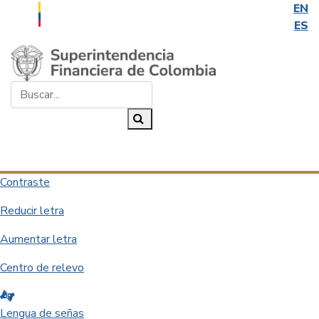
EN
ES
Saltar al contenido principal
Buscar...
Buscar
Desplegar navegación
Contraste
Reducir letra
Aumentar letra
Centro de relevo
Lengua de señas