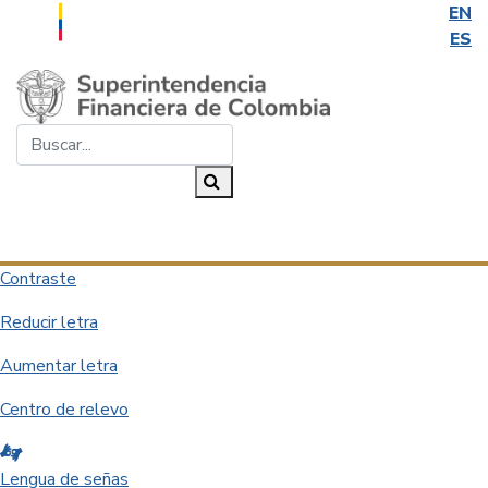
EN
ES
Saltar al contenido principal
Buscar...
Buscar
Desplegar navegación
Contraste
Reducir letra
Aumentar letra
Centro de relevo
Lengua de señas