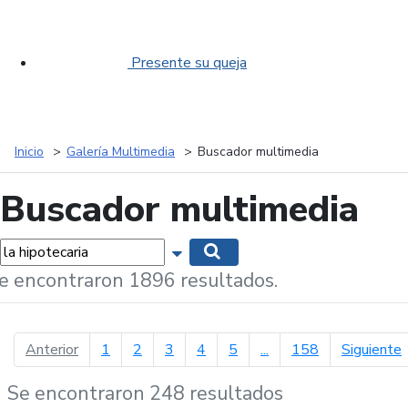
Presente su queja
Inicio
Galería Multimedia
Buscador multimedia
Buscador multimedia
labras...
Mostrar opciones de búsqueda
Buscar
e encontraron 1896 resultados.
página anterior
p
Anterior
1
2
3
4
5
...
158
Siguiente
Se encontraron 248 resultados