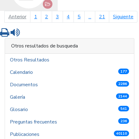
página anterior
pá
Anterior
1
2
3
4
5
...
21
Siguiente
Imprimir
Leer contenido
Otros resultados de busqueda
Otros Resultados
Calendario
177
Documentos
2286
Galería
2144
Glosario
541
Preguntas frecuentes
236
Publicaciones
40110