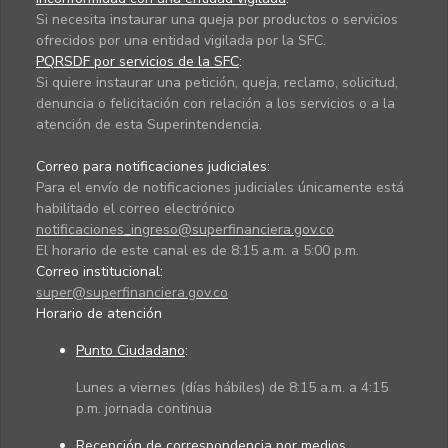
Si necesita instaurar una queja por productos o servicios
ofrecidos por una entidad vigilada por la SFC.
PQRSDF por servicios de la SFC
:
Si quiere instaurar una petición, queja, reclamo, solicitud,
denuncia o felicitación con relación a los servicios o a la
atención de esta Superintendencia.
Correo para notificaciones judiciales:
Para el envío de notificaciones judiciales únicamente está
habilitado el correo electrónico
notificaciones_ingreso@superfinanciera.gov.co
El horario de este canal es de 8:15 a.m. a 5:00 p.m.
Correo institucional:
super@superfinanciera.gov.co
Horario de atención
Punto Ciudadano
:
Lunes a viernes (días hábiles) de 8:15 a.m. a 4:15
p.m. jornada continua
Recepción de correspondencia por medios