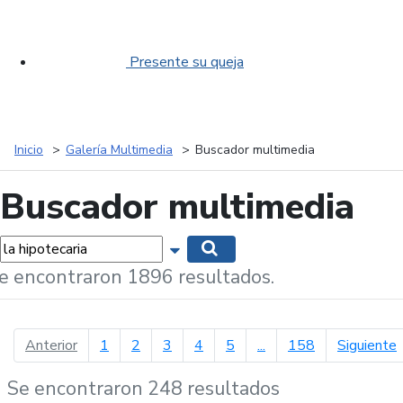
Presente su queja
Inicio
Galería Multimedia
Buscador multimedia
Buscador multimedia
labras...
Mostrar opciones de búsqueda
Buscar
e encontraron 1896 resultados.
página anterior
p
Anterior
1
2
3
4
5
...
158
Siguiente
Se encontraron 248 resultados