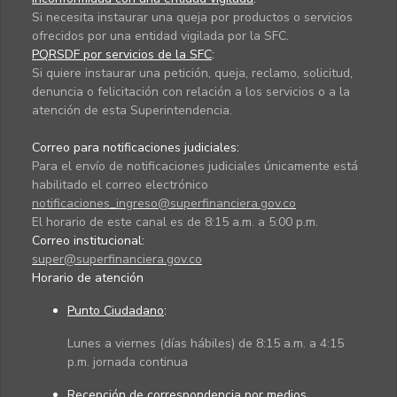
Si necesita instaurar una queja por productos o servicios
ofrecidos por una entidad vigilada por la SFC.
PQRSDF por servicios de la SFC
:
Si quiere instaurar una petición, queja, reclamo, solicitud,
denuncia o felicitación con relación a los servicios o a la
atención de esta Superintendencia.
Correo para notificaciones judiciales:
Para el envío de notificaciones judiciales únicamente está
habilitado el correo electrónico
notificaciones_ingreso@superfinanciera.gov.co
El horario de este canal es de 8:15 a.m. a 5:00 p.m.
Correo institucional:
super@superfinanciera.gov.co
Horario de atención
Punto Ciudadano
:
Lunes a viernes (días hábiles) de 8:15 a.m. a 4:15
p.m. jornada continua
Recepción de correspondencia por medios