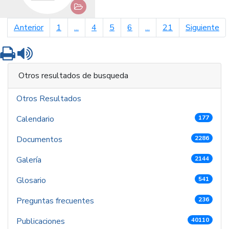
página anterior
pá
Anterior
1
...
4
5
6
...
21
Siguiente
Imprimir
Leer contenido
Otros resultados de busqueda
Otros Resultados
Calendario
177
Documentos
2286
Galería
2144
Glosario
541
Preguntas frecuentes
236
Publicaciones
40110