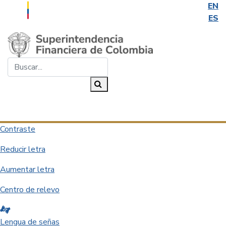
EN
ES
Saltar al contenido principal
Buscar...
Buscar
Desplegar navegación
Contraste
Reducir letra
Aumentar letra
Centro de relevo
Lengua de señas