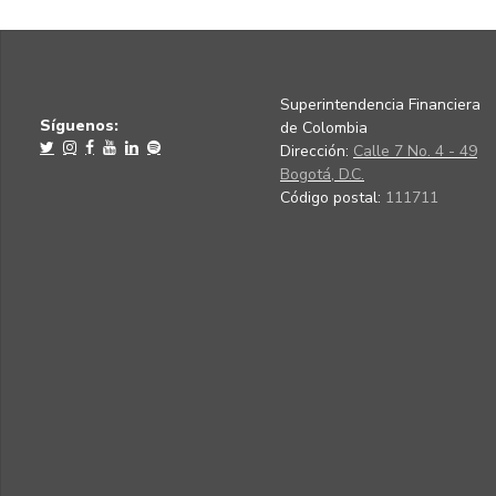
Superintendencia Financiera
Síguenos:
de Colombia
Dirección:
Calle 7 No. 4 - 49
Bogotá, D.C.
Código postal:
111711