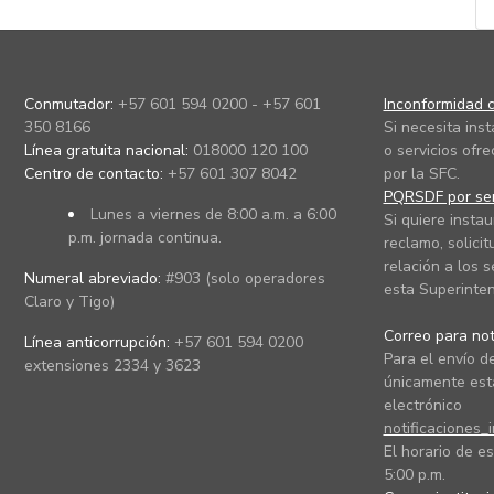
Conmutador:
+57 601 594 0200 - +57 601
Inconformidad c
350 8166
Si necesita ins
Línea gratuita nacional:
018000 120 100
o servicios ofre
Centro de contacto:
+57 601 307 8042
por la SFC.
PQRSDF por ser
Lunes a viernes de 8:00 a.m. a 6:00
Si quiere instau
p.m. jornada continua.
reclamo, solicit
relación a los s
Numeral abreviado:
#903 (solo operadores
esta Superinten
Claro y Tigo)
Correo para noti
Línea anticorrupción:
+57 601 594 0200
Para el envío de
extensiones 2334 y 3623
únicamente está
electrónico
notificaciones_
El horario de es
5:00 p.m.