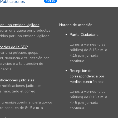
Publicaciones
40110
on una entidad vigilada
:
Horario de atención
taurar una queja por productos
Punto Ciudadano
:
cidos por una entidad vigilada
Lunes a viernes (días
vicios de la SFC
:
hábiles) de 8:15 a.m. a
rar una petición, queja,
4:15 p.m. jornada
ud, denuncia o felicitación con
continua
ervicios o a la atención de
dencia.
Recepción de
correspondencia por
ficaciones judiciales:
medios electrónicos:
 notificaciones judiciales
 habilitado el correo
Lunes a viernes (días
hábiles) de 8:15 a.m. a
ingreso@superfinanciera.gov.co
4:45 p.m. jornada
te canal es de 8:15 a.m. a
continua