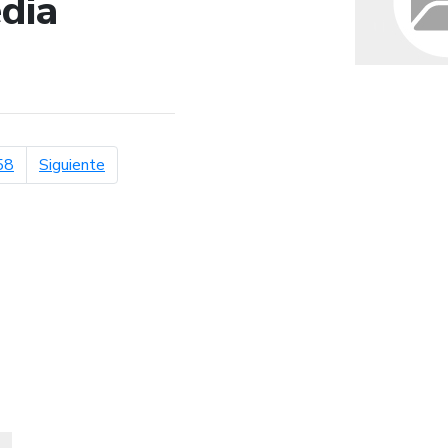
dia
de búsqueda
página siguiente
58
Siguiente