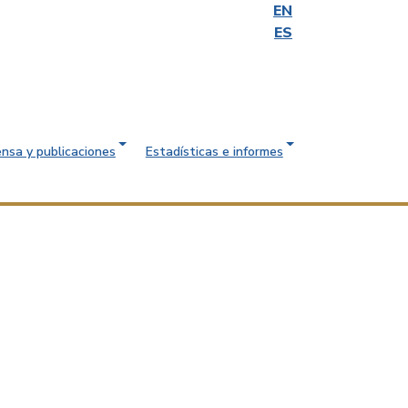
EN
ES
ensa y publicaciones
Estadísticas e informes