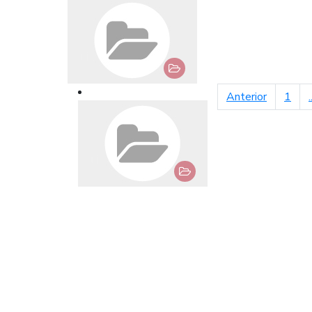
página an
Anterior
1
.