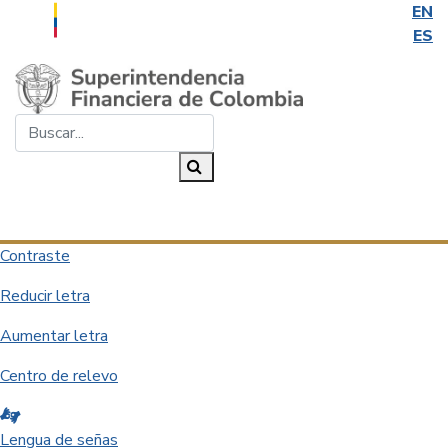
EN
ES
Saltar al contenido principal
Buscar...
Buscar
Desplegar navegación
Contraste
Reducir letra
Aumentar letra
Centro de relevo
Lengua de señas