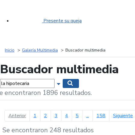
Presente su queja
Inicio
Galería Multimedia
Buscador multimedia
Buscador multimedia
labras...
Mostrar opciones de búsqueda
Buscar
e encontraron 1896 resultados.
página anterior
p
Anterior
1
2
3
4
5
...
158
Siguiente
Se encontraron 248 resultados