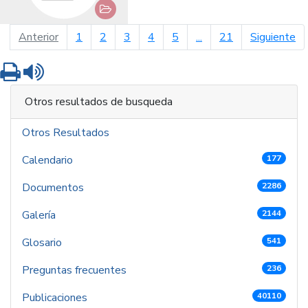
página anterior
pá
Anterior
1
2
3
4
5
...
21
Siguiente
Imprimir
Leer contenido
Otros resultados de busqueda
Otros Resultados
Calendario
177
Documentos
2286
Galería
2144
Glosario
541
Preguntas frecuentes
236
Publicaciones
40110