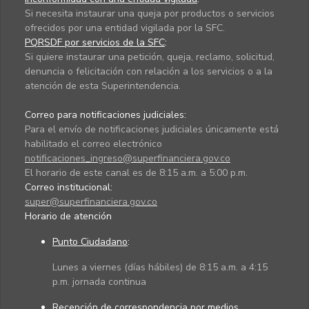
Si necesita instaurar una queja por productos o servicios
ofrecidos por una entidad vigilada por la SFC.
PQRSDF por servicios de la SFC
:
Si quiere instaurar una petición, queja, reclamo, solicitud,
denuncia o felicitación con relación a los servicios o a la
atención de esta Superintendencia.
Correo para notificaciones judiciales:
Para el envío de notificaciones judiciales únicamente está
habilitado el correo electrónico
notificaciones_ingreso@superfinanciera.gov.co
El horario de este canal es de 8:15 a.m. a 5:00 p.m.
Correo institucional:
super@superfinanciera.gov.co
Horario de atención
Punto Ciudadano
:
Lunes a viernes (días hábiles) de 8:15 a.m. a 4:15
p.m. jornada continua
Recepción de correspondencia por medios