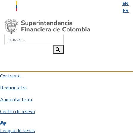
EN
ES
Saltar al contenido principal
Buscar...
Buscar
Desplegar navegación
Contraste
Reducir letra
Aumentar letra
Centro de relevo
Lengua de señas