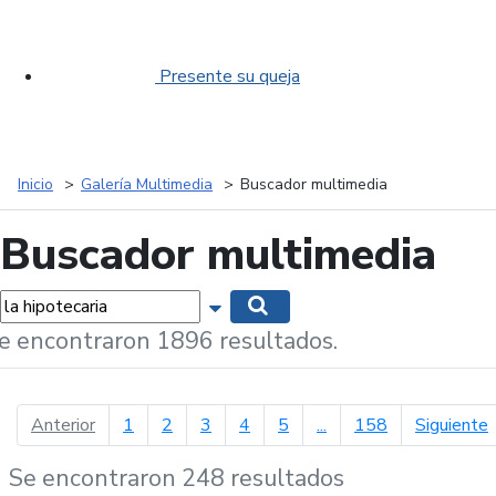
Presente su queja
Inicio
Galería Multimedia
Buscador multimedia
Buscador multimedia
labras...
Mostrar opciones de búsqueda
Buscar
e encontraron 1896 resultados.
página anterior
p
Anterior
1
2
3
4
5
...
158
Siguiente
Se encontraron 248 resultados