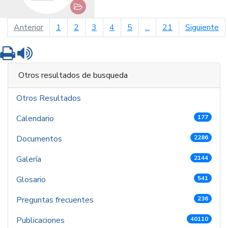
página anterior
pá
Anterior
1
2
3
4
5
...
21
Siguiente
Imprimir
Leer contenido
Otros resultados de busqueda
Otros Resultados
Calendario
177
Documentos
2286
Galería
2144
Glosario
541
Preguntas frecuentes
236
Publicaciones
40110