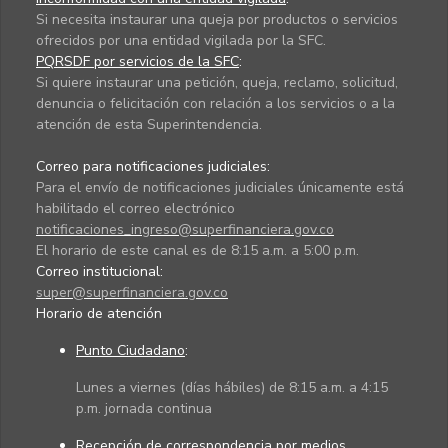
Si necesita instaurar una queja por productos o servicios
ofrecidos por una entidad vigilada por la SFC.
PQRSDF por servicios de la SFC
:
Si quiere instaurar una petición, queja, reclamo, solicitud,
denuncia o felicitación con relación a los servicios o a la
atención de esta Superintendencia.
Correo para notificaciones judiciales:
Para el envío de notificaciones judiciales únicamente está
habilitado el correo electrónico
notificaciones_ingreso@superfinanciera.gov.co
El horario de este canal es de 8:15 a.m. a 5:00 p.m.
Correo institucional:
super@superfinanciera.gov.co
Horario de atención
Punto Ciudadano
:
Lunes a viernes (días hábiles) de 8:15 a.m. a 4:15
p.m. jornada continua
Recepción de correspondencia por medios