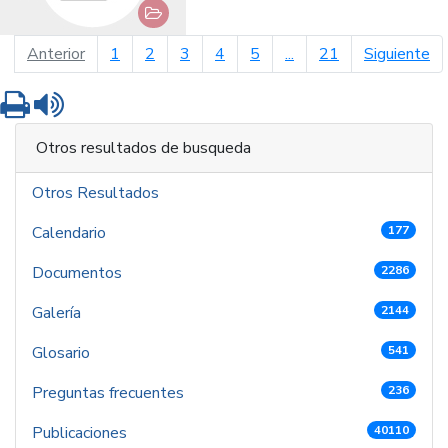
página anterior
pá
Anterior
1
2
3
4
5
...
21
Siguiente
Imprimir
Leer contenido
Otros resultados de busqueda
Otros Resultados
Calendario
177
Documentos
2286
Galería
2144
Glosario
541
Preguntas frecuentes
236
Publicaciones
40110