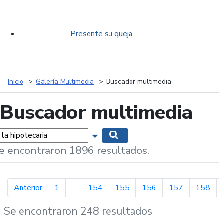
Presente su queja
Inicio
Galería Multimedia
Buscador multimedia
Buscador multimedia
labras...
Mostrar opciones de búsqueda
Buscar
e encontraron 1896 resultados.
página anterior
Anterior
1
...
154
155
156
157
158
Se encontraron 248 resultados