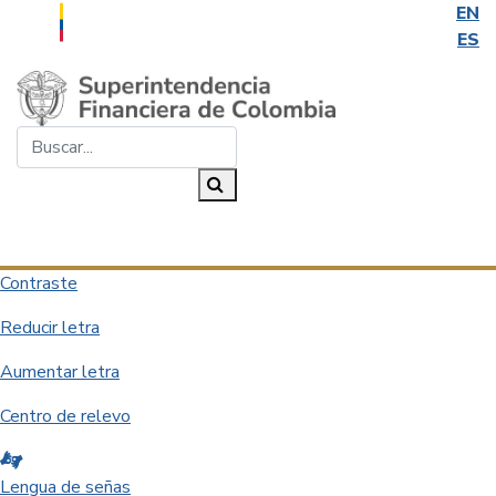
EN
ES
Saltar al contenido principal
Buscar...
Buscar
Desplegar navegación
Contraste
Reducir letra
Aumentar letra
Centro de relevo
Lengua de señas