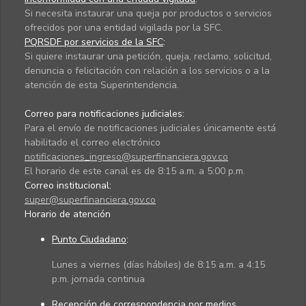
Si necesita instaurar una queja por productos o servicios
ofrecidos por una entidad vigilada por la SFC.
PQRSDF por servicios de la SFC
:
Si quiere instaurar una petición, queja, reclamo, solicitud,
denuncia o felicitación con relación a los servicios o a la
atención de esta Superintendencia.
Correo para notificaciones judiciales:
Para el envío de notificaciones judiciales únicamente está
habilitado el correo electrónico
notificaciones_ingreso@superfinanciera.gov.co
El horario de este canal es de 8:15 a.m. a 5:00 p.m.
Correo institucional:
super@superfinanciera.gov.co
Horario de atención
Punto Ciudadano
:
Lunes a viernes (días hábiles) de 8:15 a.m. a 4:15
p.m. jornada continua
Recepción de correspondencia por medios