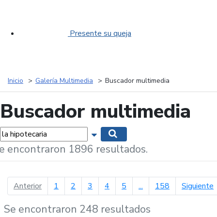
Presente su queja
Inicio
Galería Multimedia
Buscador multimedia
Buscador multimedia
labras...
Mostrar opciones de búsqueda
Buscar
e encontraron 1896 resultados.
página anterior
p
Anterior
1
2
3
4
5
...
158
Siguiente
Se encontraron 248 resultados