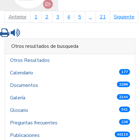
página anterior
pá
Anterior
1
2
3
4
5
...
21
Siguiente
Imprimir
Leer contenido
Otros resultados de busqueda
Otros Resultados
Calendario
177
Documentos
2286
Galería
2144
Glosario
541
Preguntas frecuentes
236
Publicaciones
40110