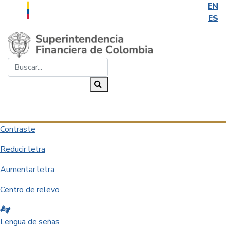
EN
ES
Saltar al contenido principal
Buscar...
Buscar
Desplegar navegación
Contraste
Reducir letra
Aumentar letra
Centro de relevo
Lengua de señas