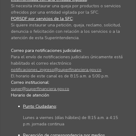
Si necesita instaurar una queja por productos o servicios
ofrecidos por una entidad vigilada por la SFC.
PQRSDF por servicios de la SFC
:
Si quiere instaurar una petición, queja, reclamo, solicitud,
denuncia o felicitación con relación a los servicios o a la
atención de esta Superintendencia.
Correo para notificaciones judiciales:
Para el envío de notificaciones judiciales únicamente está
habilitado el correo electrónico
notificaciones_ingreso@superfinanciera.gov.co
El horario de este canal es de 8:15 a.m. a 5:00 p.m.
Correo institucional:
super@superfinanciera.gov.co
Horario de atención
Punto Ciudadano
:
Lunes a viernes (días hábiles) de 8:15 a.m. a 4:15
p.m. jornada continua
Recepción de correspondencia por medios