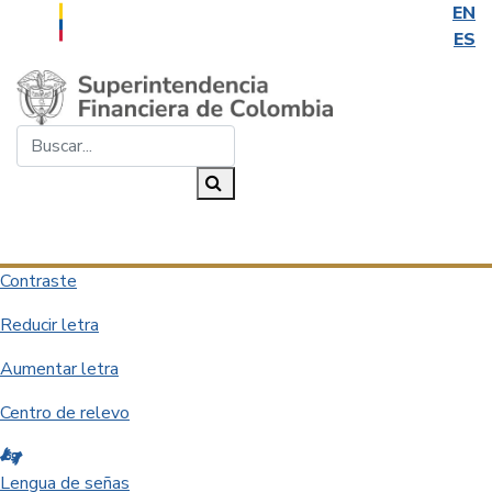
EN
ES
Saltar al contenido principal
Buscar...
Buscar
Desplegar navegación
Contraste
Reducir letra
Aumentar letra
Centro de relevo
Lengua de señas