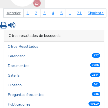
página anterior
pá
Anterior
1
2
3
4
5
...
21
Siguiente
Imprimir
Leer contenido
Otros resultados de busqueda
Otros Resultados
Calendario
177
Documentos
2286
Galería
2144
Glosario
541
Preguntas frecuentes
236
Publicaciones
40110