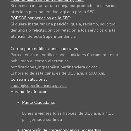
Si necesita instaurar una queja por productos o servicios
ofrecidos por una entidad vigilada por la SFC.
PQRSDF por servicios de la SFC
:
Si quiere instaurar una petición, queja, reclamo, solicitud,
denuncia o felicitación con relación a los servicios o a la
atención de esta Superintendencia.
Correo para notificaciones judiciales:
Para el envío de notificaciones judiciales únicamente está
habilitado el correo electrónico
notificaciones_ingreso@superfinanciera.gov.co
El horario de este canal es de 8:15 a.m. a 5:00 p.m.
Correo institucional:
super@superfinanciera.gov.co
Horario de atención
Punto Ciudadano
:
Lunes a viernes (días hábiles) de 8:15 a.m. a 4:15
p.m. jornada continua
Recepción de correspondencia por medios