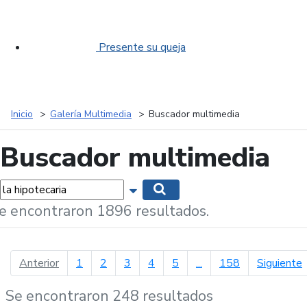
Presente su queja
Inicio
Galería Multimedia
Buscador multimedia
Buscador multimedia
labras...
Mostrar opciones de búsqueda
Buscar
e encontraron 1896 resultados.
página anterior
p
Anterior
1
2
3
4
5
...
158
Siguiente
Se encontraron 248 resultados