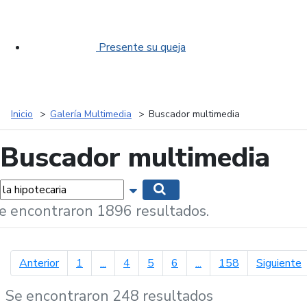
Presente su queja
Inicio
Galería Multimedia
Buscador multimedia
Buscador multimedia
labras...
Mostrar opciones de búsqueda
Buscar
e encontraron 1896 resultados.
página anterior
p
Anterior
1
...
4
5
6
...
158
Siguiente
Se encontraron 248 resultados