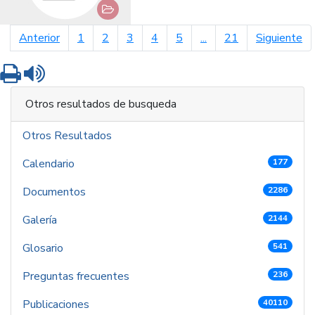
página anterior
pá
Anterior
1
2
3
4
5
...
21
Siguiente
Imprimir
Leer contenido
Otros resultados de busqueda
Otros Resultados
Calendario
177
Documentos
2286
Galería
2144
Glosario
541
Preguntas frecuentes
236
Publicaciones
40110