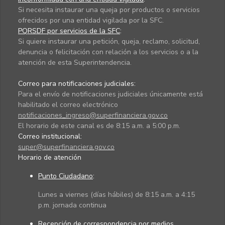
Si necesita instaurar una queja por productos o servicios
ofrecidos por una entidad vigilada por la SFC.
PQRSDF por servicios de la SFC
:
Si quiere instaurar una petición, queja, reclamo, solicitud,
denuncia o felicitación con relación a los servicios o a la
atención de esta Superintendencia.
Correo para notificaciones judiciales:
Para el envío de notificaciones judiciales únicamente está
habilitado el correo electrónico
notificaciones_ingreso@superfinanciera.gov.co
El horario de este canal es de 8:15 a.m. a 5:00 p.m.
Correo institucional:
super@superfinanciera.gov.co
Horario de atención
Punto Ciudadano
:
Lunes a viernes (días hábiles) de 8:15 a.m. a 4:15
p.m. jornada continua
Recepción de correspondencia por medios