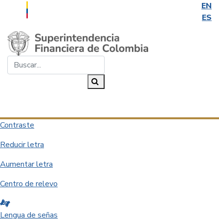
EN
ES
Saltar al contenido principal
Buscar...
Buscar
Desplegar navegación
Contraste
Reducir letra
Aumentar letra
Centro de relevo
Lengua de señas