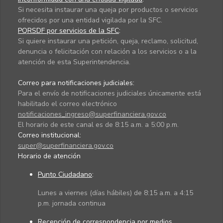
Si necesita instaurar una queja por productos o servicios
ofrecidos por una entidad vigilada por la SFC.
PQRSDF por servicios de la SFC
:
Si quiere instaurar una petición, queja, reclamo, solicitud,
denuncia o felicitación con relación a los servicios o a la
atención de esta Superintendencia.
Correo para notificaciones judiciales:
Para el envío de notificaciones judiciales únicamente está
habilitado el correo electrónico
notificaciones_ingreso@superfinanciera.gov.co
El horario de este canal es de 8:15 a.m. a 5:00 p.m.
Correo institucional:
super@superfinanciera.gov.co
Horario de atención
Punto Ciudadano
:
Lunes a viernes (días hábiles) de 8:15 a.m. a 4:15
p.m. jornada continua
Recepción de correspondencia por medios