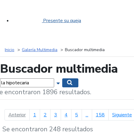
Presente su queja
Inicio
Galería Multimedia
Buscador multimedia
Buscador multimedia
labras...
Mostrar opciones de búsqueda
Buscar
e encontraron 1896 resultados.
página anterior
p
Anterior
1
2
3
4
5
...
158
Siguiente
Se encontraron 248 resultados