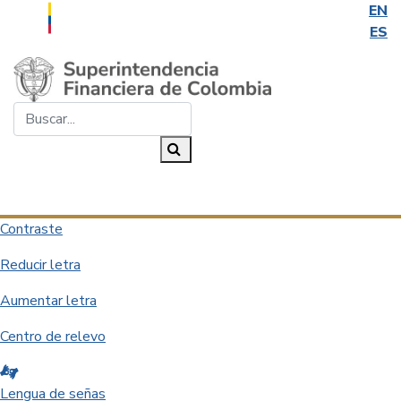
EN
ES
Saltar al contenido principal
Buscar...
Buscar
Desplegar navegación
Contraste
Reducir letra
Aumentar letra
Centro de relevo
Lengua de señas