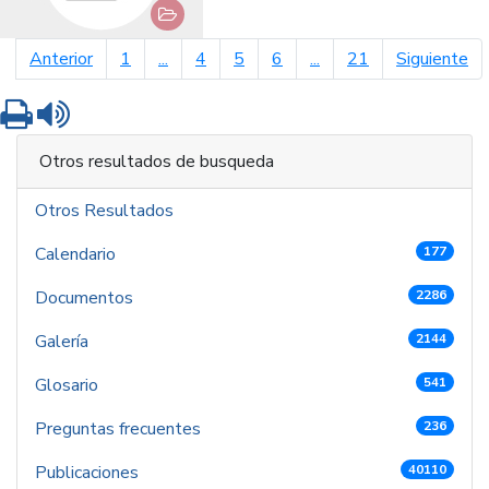
página anterior
pá
Anterior
1
...
4
5
6
...
21
Siguiente
Imprimir
Leer contenido
Otros resultados de busqueda
Otros Resultados
Calendario
177
Documentos
2286
Galería
2144
Glosario
541
Preguntas frecuentes
236
Publicaciones
40110