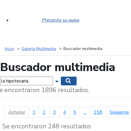
Presente su queja
Inicio
Galería Multimedia
Buscador multimedia
Buscador multimedia
labras...
Mostrar opciones de búsqueda
Buscar
e encontraron 1896 resultados.
página anterior
p
Anterior
1
2
3
4
5
...
158
Siguiente
Se encontraron 248 resultados