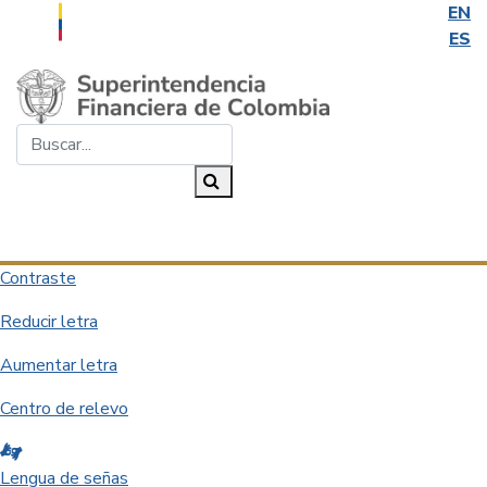
EN
ES
Saltar al contenido principal
Buscar...
Buscar
Desplegar navegación
Contraste
Reducir letra
Aumentar letra
Centro de relevo
Lengua de señas