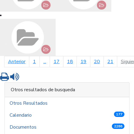
página anterior
Anterior
1
...
17
18
19
20
21
Siguie
Imprimir
Leer contenido
Otros resultados de busqueda
Otros Resultados
Calendario
177
Documentos
2286