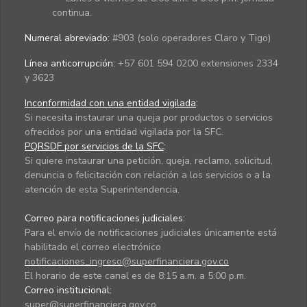
continua.
Numeral abreviado:
#903 (solo operadores Claro y Tigo)
Línea anticorrupción:
+57 601 594 0200 extensiones 2334
y 3623
Inconformidad con una entidad vigilada
:
Si necesita instaurar una queja por productos o servicios
ofrecidos por una entidad vigilada por la SFC.
PQRSDF por servicios de la SFC
:
Si quiere instaurar una petición, queja, reclamo, solicitud,
denuncia o felicitación con relación a los servicios o a la
atención de esta Superintendencia.
Correo para notificaciones judiciales:
Para el envío de notificaciones judiciales únicamente está
habilitado el correo electrónico
notificaciones_ingreso@superfinanciera.gov.co
El horario de este canal es de 8:15 a.m. a 5:00 p.m.
Correo institucional:
super@superfinanciera.gov.co