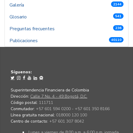
Galería
2144
Glosario
541
Preguntas frecuentes
236
Publicaciones
40110
Síguenos:
Superintendencia Financiera de Colombia
Dirección:
Calle 7 No. 4 - 49 Bogotá, D.C.
Código postal:
111711
Conmutador:
+57 601 594 0200 - +57 601 350 8166
Línea gratuita nacional:
018000 120 100
Centro de contacto:
+57 601 307 8042
Lunes a viernes de 8:00 a.m. a 6:00 p.m. jornada