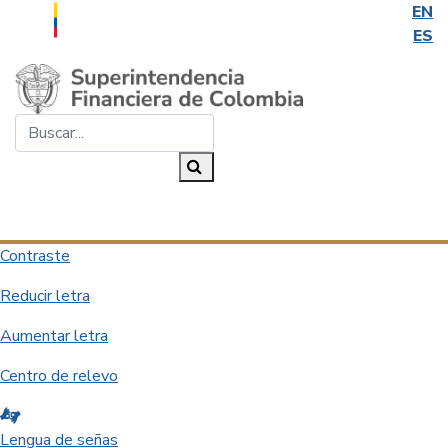
EN
ES
Saltar al contenido principal
Buscar...
Buscar
Desplegar navegación
Contraste
Reducir letra
Aumentar letra
Centro de relevo
Lengua de señas