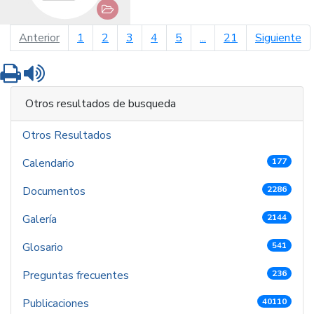
página anterior
pá
Anterior
1
2
3
4
5
...
21
Siguiente
Imprimir
Leer contenido
Otros resultados de busqueda
Otros Resultados
Calendario
177
Documentos
2286
Galería
2144
Glosario
541
Preguntas frecuentes
236
Publicaciones
40110