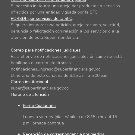
Si necesita instaurar una queja por productos o servicios
ofrecidos por una entidad vigilada por la SFC.
PQRSDF por servicios de la SFC
:
Si quiere instaurar una petición, queja, reclamo, solicitud,
denuncia o felicitación con relación a los servicios o a la
atención de esta Superintendencia.
Correo para notificaciones judiciales:
Para el envío de notificaciones judiciales únicamente está
habilitado el correo electrónico
notificaciones_ingreso@superfinanciera.gov.co
El horario de este canal es de 8:15 a.m. a 5:00 p.m.
Correo institucional:
super@superfinanciera.gov.co
Horario de atención
Punto Ciudadano
:
Lunes a viernes (días hábiles) de 8:15 a.m. a 4:15
p.m. jornada continua
Recepción de correspondencia por medios