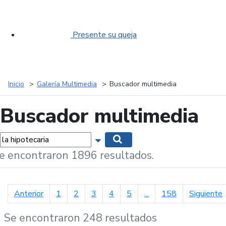
Presente su queja
Inicio
Galería Multimedia
Buscador multimedia
Buscador multimedia
labras...
Mostrar opciones de búsqueda
Buscar
e encontraron 1896 resultados.
página anterior
p
Anterior
1
2
3
4
5
...
158
Siguiente
Se encontraron 248 resultados