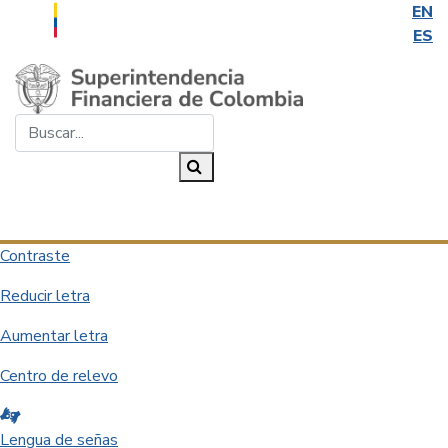
EN
ES
Saltar al contenido principal
Buscar...
Buscar
Desplegar navegación
Contraste
Reducir letra
Aumentar letra
Centro de relevo
Lengua de señas