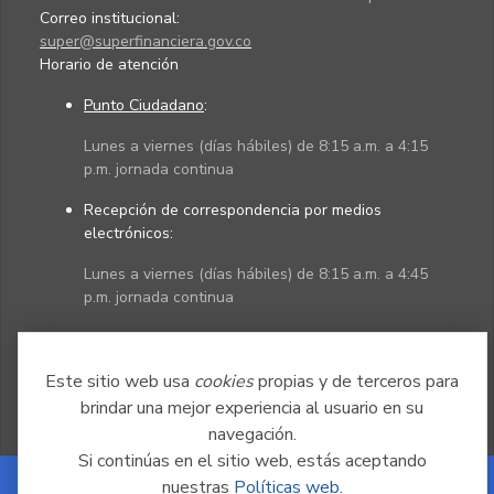
Correo institucional:
super@superfinanciera.gov.co
Horario de atención
Punto Ciudadano
:
Lunes a viernes (días hábiles) de 8:15 a.m. a 4:15
p.m. jornada continua
Recepción de correspondencia por medios
electrónicos:
Lunes a viernes (días hábiles) de 8:15 a.m. a 4:45
p.m. jornada continua
Políticas
Mapa del sitio
Este sitio web usa
cookies
propias y de terceros para
brindar una mejor experiencia al usuario en su
navegación.
Si continúas en el sitio web, estás aceptando
nuestras
Políticas web
.