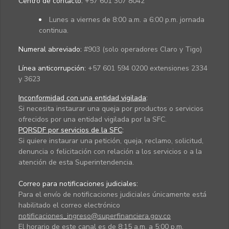
Centro de contacto:
+57 601 307 8042
Lunes a viernes de 8:00 a.m. a 6:00 p.m. jornada
continua.
Numeral abreviado:
#903 (solo operadores Claro y Tigo)
Línea anticorrupción:
+57 601 594 0200 extensiones 2334
y 3623
Inconformidad con una entidad vigilada
:
Si necesita instaurar una queja por productos o servicios
ofrecidos por una entidad vigilada por la SFC.
PQRSDF por servicios de la SFC
:
Si quiere instaurar una petición, queja, reclamo, solicitud,
denuncia o felicitación con relación a los servicios o a la
atención de esta Superintendencia.
Correo para notificaciones judiciales:
Para el envío de notificaciones judiciales únicamente está
habilitado el correo electrónico
notificaciones_ingreso@superfinanciera.gov.co
El horario de este canal es de 8:15 a.m. a 5:00 p.m.