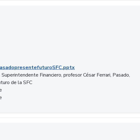
C.pptx
asadopresentefuturoSFC.pptx
 Superintendente Financiero, profesor César Ferrari, Pasado,
uturo de la SFC
e
e
n.docx