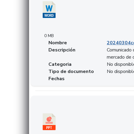
0 MB
Nombre
20240304co
Descripción
Comunicado d
mercado de 
Categoria
No disponibl
Tipo de documento
No disponibl
Fechas
Descargar 20240229preforoviviendaasobancari