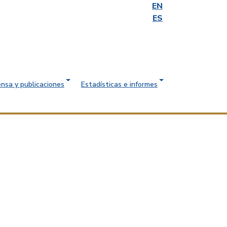
EN
ES
ensa y publicaciones
Estadísticas e informes