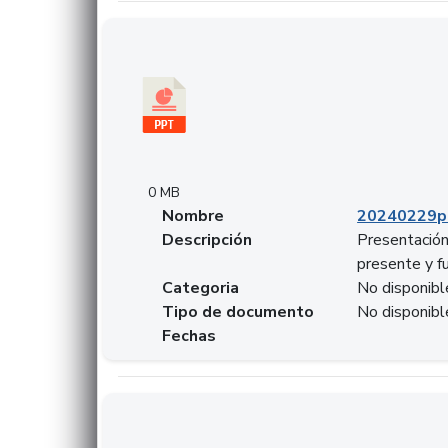
Descargar 20240229pasadopresentefuturoSF
0 MB
Nombre
20240229p
Descripción
Presentación
presente y f
Categoria
No disponibl
Tipo de documento
No disponibl
Fechas
Descargar 20240304comColdestinodeinversio