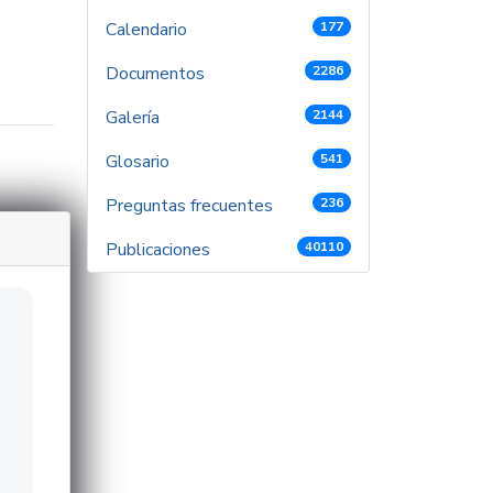
Calendario
177
Documentos
2286
Galería
2144
Glosario
541
Preguntas frecuentes
236
Publicaciones
40110