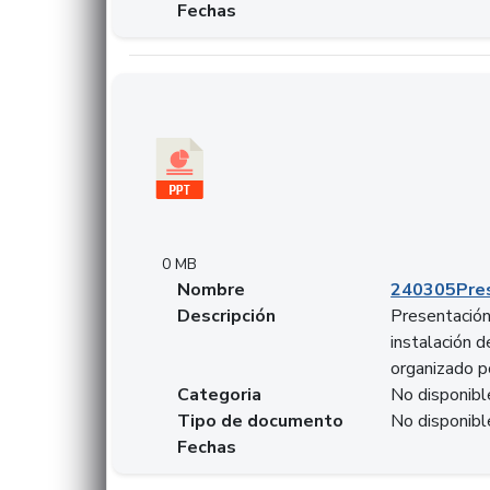
Fechas
Descargar 240305PresentacionColcapital.pptx
0 MB
Nombre
240305Pres
Descripción
Presentación 
instalación 
organizado p
Categoria
No disponibl
Tipo de documento
No disponibl
Fechas