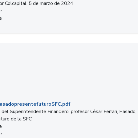
or Colcapital. 5 de marzo de 2024
e
e
.pdf
asadopresentefuturoSFC.pdf
 del Superintendente Financiero, profesor César Ferrari, Pasado,
uturo de la SFC
e
e