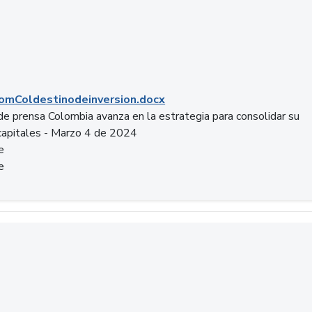
mColdestinodeinversion.docx
e prensa Colombia avanza en la estrategia para consolidar su
capitales - Marzo 4 de 2024
e
e
a.pptx