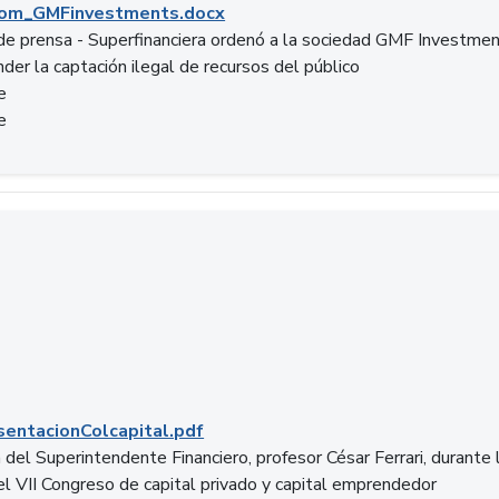
om_GMFinvestments.docx
e prensa - Superfinanciera ordenó a la sociedad GMF Investme
der la captación ilegal de recursos del público
e
e
entacionColcapital.pdf
del Superintendente Financiero, profesor César Ferrari, durante 
del VII Congreso de capital privado y capital emprendedor