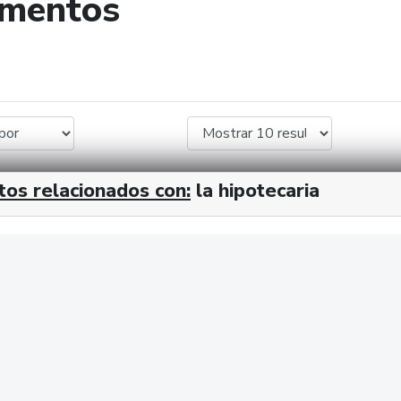
umentos
de búsqueda
tos relacionados con:
la hipotecaria
cx