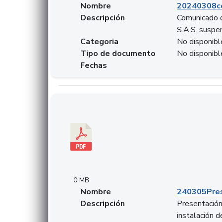
Nombre
20240308c
Descripción
Comunicado d
S.A.S. suspen
Categoria
No disponibl
Tipo de documento
No disponibl
Fechas
Descargar 240305PresentacionColcapital.pdf
0 MB
Nombre
240305Pres
Descripción
Presentación 
instalación 