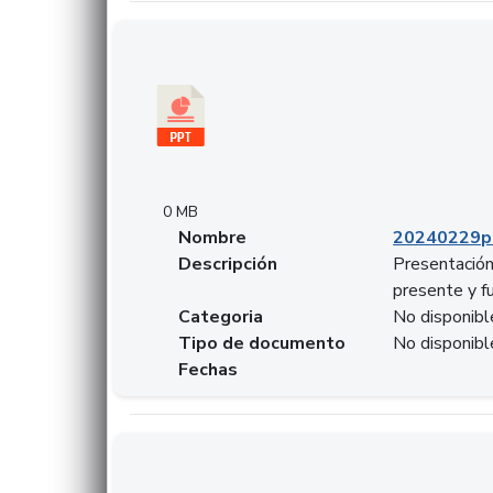
Descargar 20240229pasadopresentefuturoSF
0 MB
Nombre
20240229p
Descripción
Presentación
presente y f
Categoria
No disponibl
Tipo de documento
No disponibl
Fechas
Descargar 20240304comColdestinodeinversio