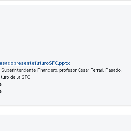
C.pptx
asadopresentefuturoSFC.pptx
 Superintendente Financiero, profesor César Ferrari, Pasado,
uturo de la SFC
e
e
n.docx