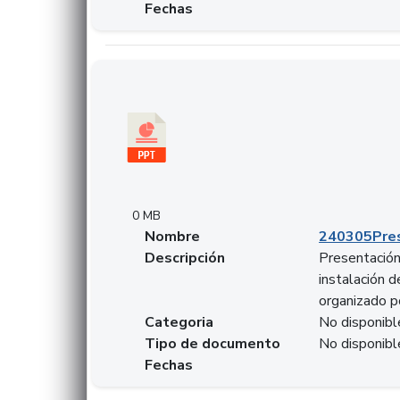
Fechas
Descargar 240305PresentacionColcapital.pptx
0 MB
Nombre
240305Pres
Descripción
Presentación 
instalación 
organizado p
Categoria
No disponibl
Tipo de documento
No disponibl
Fechas