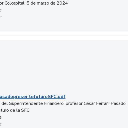
or Colcapital. 5 de marzo de 2024
e
e
.pdf
asadopresentefuturoSFC.pdf
 del Superintendente Financiero, profesor César Ferrari, Pasado,
uturo de la SFC
e
e