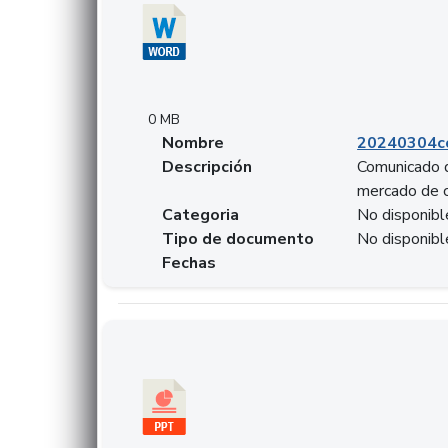
0 MB
Nombre
20240304co
Descripción
Comunicado d
mercado de 
Categoria
No disponibl
Tipo de documento
No disponibl
Fechas
Descargar 20240229preforoviviendaasobancari