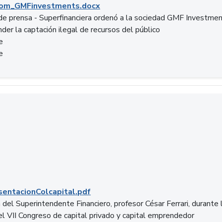
om_GMFinvestments.docx
e prensa - Superfinanciera ordenó a la sociedad GMF Investme
der la captación ilegal de recursos del público
e
e
entacionColcapital.pdf
del Superintendente Financiero, profesor César Ferrari, durante 
del VII Congreso de capital privado y capital emprendedor