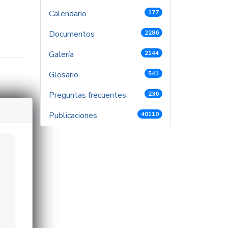
Calendario
177
Documentos
2286
Galería
2144
Glosario
541
Preguntas frecuentes
236
Publicaciones
40110