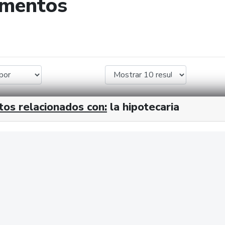
umentos
de búsqueda
tos relacionados con:
la hipotecaria
cx