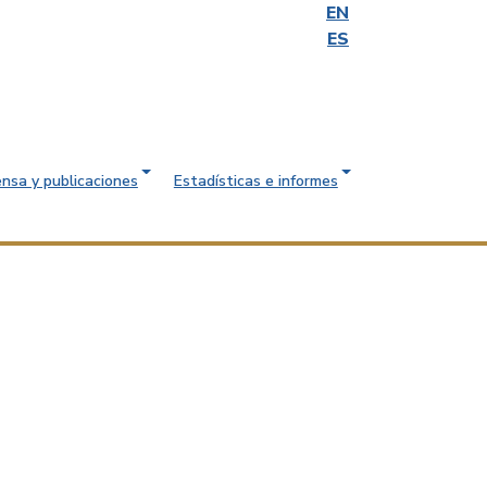
EN
ES
ensa y publicaciones
Estadísticas e informes