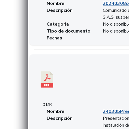
Nombre
20240308c
Descripción
Comunicado d
S.A.S. suspen
Categoria
No disponibl
Tipo de documento
No disponibl
Fechas
Descargar 240305PresentacionColcapital.pdf
0 MB
Nombre
240305Pres
Descripción
Presentación 
instalación 