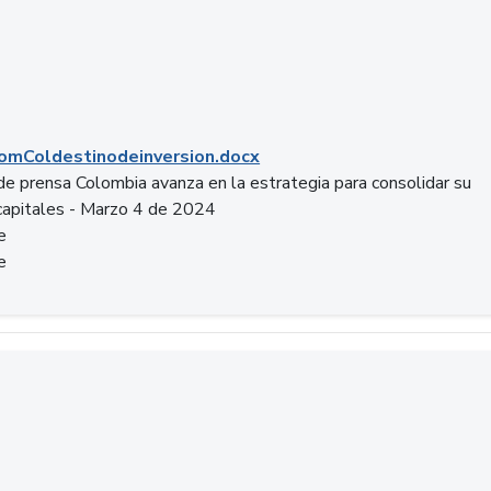
mColdestinodeinversion.docx
e prensa Colombia avanza en la estrategia para consolidar su
capitales - Marzo 4 de 2024
e
e
a.pptx