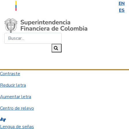
EN
ES
Saltar al contenido principal
Buscar...
Buscar
Desplegar navegación
Contraste
Reducir letra
Aumentar letra
Centro de relevo
Lengua de señas