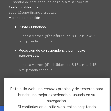
El horario de este canal es de 8:15 a.m. a 5:00 p.m.
Correo institucional:
super@superfinanciera.gov.co
Horario de atención
Punto Ciudadano
:
Lunes a viernes (días hábiles) de 8:15 a.m. a 4:15
p.m. jornada continua
Recepción de correspondencia por medios
electrónicos:
Lunes a viernes (días hábiles) de 8:15 a.m. a 4:45
p.m. jornada continua
Políticas
Mapa del sitio
Este sitio web usa
cookies
propias y de terceros para
brindar una mejor experiencia al usuario en su
navegación.
Si continúas en el sitio web, estás aceptando