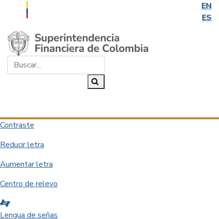
EN
ES
Saltar al contenido principal
Buscar...
Buscar
Desplegar navegación
Contraste
Reducir letra
Aumentar letra
Centro de relevo
Lengua de señas