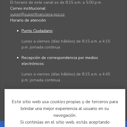
El horario de este canal es de 8:15 a.m. a 5:00 p.m.
Correo institucional:
super@superfinanciera.gov.co
Horario de atención
Punto Ciudadano
:
Lunes a viernes (días hábiles) de 8:15 a.m. a 4:15
p.m. jornada continua
Recepción de correspondencia por medios
electrónicos:
Lunes a viernes (días hábiles) de 8:15 a.m. a 4:45
p.m. jornada continua
Políticas
Mapa del sitio
Este sitio web usa
cookies
propias y de terceros para
brindar una mejor experiencia al usuario en su
navegación.
Si continúas en el sitio web, estás aceptando