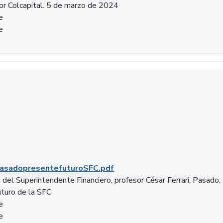
or Colcapital. 5 de marzo de 2024
e
e
.pdf
asadopresentefuturoSFC.pdf
 del Superintendente Financiero, profesor César Ferrari, Pasado,
uturo de la SFC
e
e