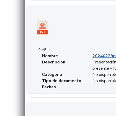
Descargar 20240229pasadopresentefuturoSF
0 MB
Nombre
20240229p
Descripción
Presentación
presente y f
Categoria
No disponibl
Tipo de documento
No disponibl
Fechas
Descargar 20240304comColdestinodeinversio