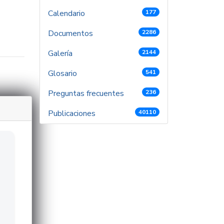
Calendario
177
Documentos
2286
Galería
2144
Glosario
541
Preguntas frecuentes
236
Publicaciones
40110