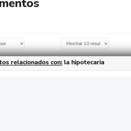
umentos
de búsqueda
tos relacionados con:
la hipotecaria
cx