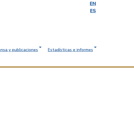
EN
ES
ensa y publicaciones
Estadísticas e informes