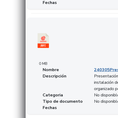
Fechas
Descargar 240305PresentacionColcapital.pptx
0 MB
Nombre
240305Pres
Descripción
Presentación 
instalación 
organizado p
Categoria
No disponibl
Tipo de documento
No disponibl
Fechas