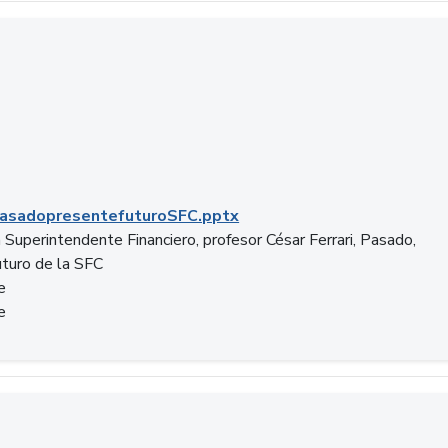
C.pptx
asadopresentefuturoSFC.pptx
 Superintendente Financiero, profesor César Ferrari, Pasado,
uturo de la SFC
e
e
n.docx