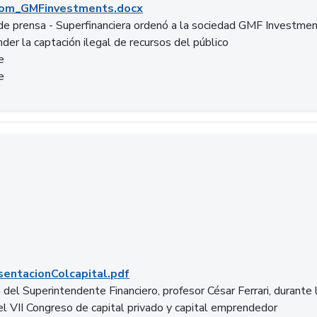
om_GMFinvestments.docx
e prensa - Superfinanciera ordenó a la sociedad GMF Investme
der la captación ilegal de recursos del público
e
e
entacionColcapital.pdf
del Superintendente Financiero, profesor César Ferrari, durante 
del VII Congreso de capital privado y capital emprendedor