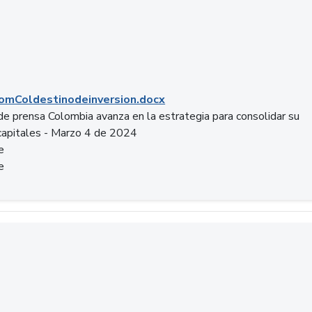
mColdestinodeinversion.docx
e prensa Colombia avanza en la estrategia para consolidar su
capitales - Marzo 4 de 2024
e
e
a.pptx