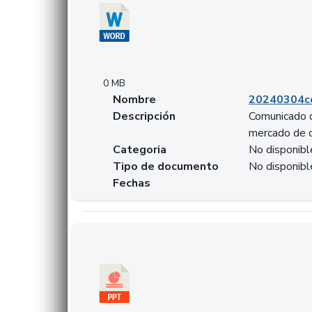
0 MB
Nombre
20240304co
Descripción
Comunicado d
mercado de 
Categoria
No disponibl
Tipo de documento
No disponibl
Fechas
Descargar 20240229preforoviviendaasobancari