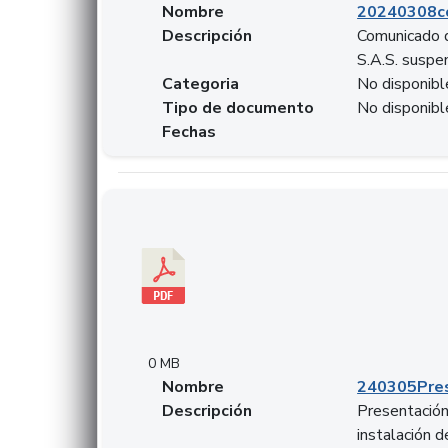
Nombre
20240308c
Descripción
Comunicado d
S.A.S. suspen
Categoria
No disponibl
Tipo de documento
No disponibl
Fechas
Descargar 240305PresentacionColcapital.pdf
0 MB
Nombre
240305Pres
Descripción
Presentación 
instalación 