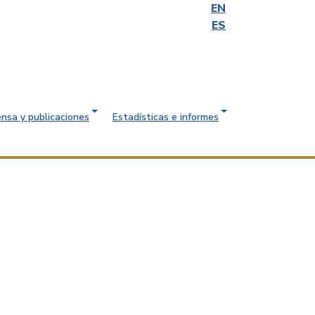
EN
ES
ensa y publicaciones
Estadísticas e informes