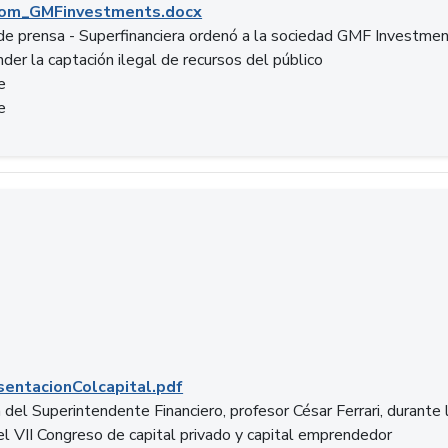
om_GMFinvestments.docx
e prensa - Superfinanciera ordenó a la sociedad GMF Investme
der la captación ilegal de recursos del público
e
e
entacionColcapital.pdf
del Superintendente Financiero, profesor César Ferrari, durante 
del VII Congreso de capital privado y capital emprendedor