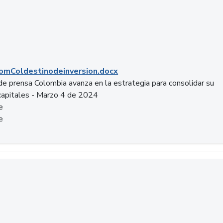
mColdestinodeinversion.docx
e prensa Colombia avanza en la estrategia para consolidar su
capitales - Marzo 4 de 2024
e
e
a.pptx