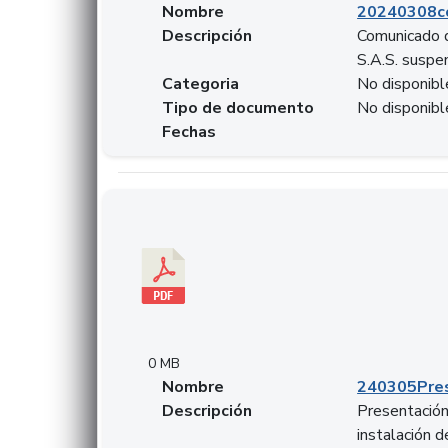
Nombre
20240308c
Descripción
Comunicado d
S.A.S. suspen
Categoria
No disponibl
Tipo de documento
No disponibl
Fechas
Descargar 240305PresentacionColcapital.pdf
0 MB
Nombre
240305Pres
Descripción
Presentación 
instalación 