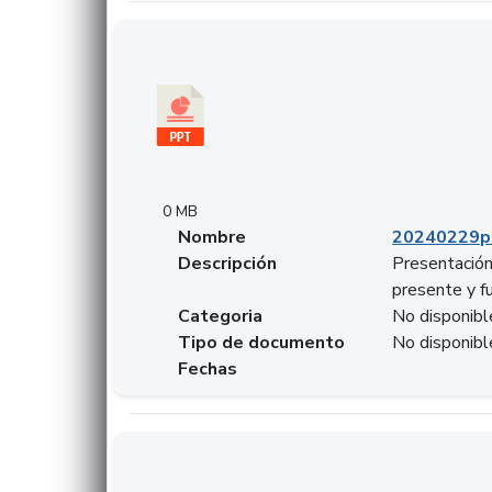
Descargar 20240229pasadopresentefuturoSF
0 MB
Nombre
20240229p
Descripción
Presentación
presente y f
Categoria
No disponibl
Tipo de documento
No disponibl
Fechas
Descargar 20240304comColdestinodeinversio