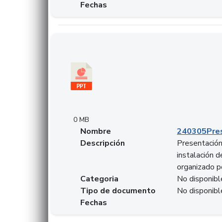
Fechas
Descargar 240305PresentacionColcapital.pptx
0 MB
Nombre
240305Pres
Descripción
Presentación 
instalación 
organizado p
Categoria
No disponibl
Tipo de documento
No disponibl
Fechas