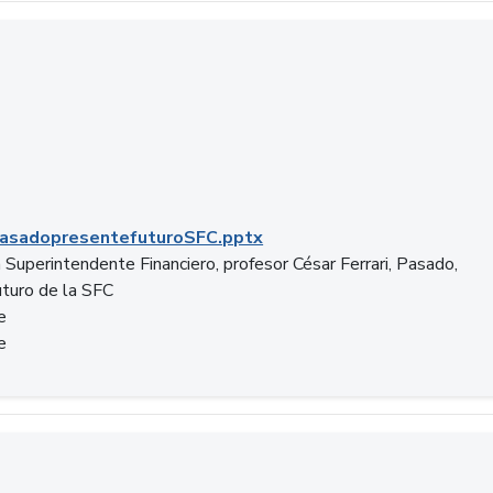
C.pptx
asadopresentefuturoSFC.pptx
 Superintendente Financiero, profesor César Ferrari, Pasado,
uturo de la SFC
e
e
n.docx