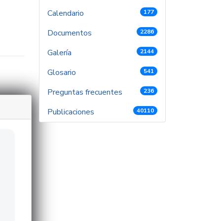
Calendario
177
Documentos
2286
Galería
2144
Glosario
541
Preguntas frecuentes
236
Publicaciones
40110