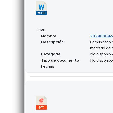
0 MB
Nombre
20240304co
Descripción
Comunicado d
mercado de 
Categoria
No disponibl
Tipo de documento
No disponibl
Fechas
Descargar 20240229preforoviviendaasobancari