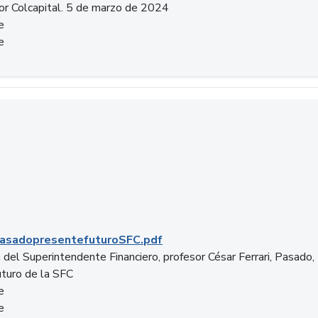
or Colcapital. 5 de marzo de 2024
e
e
.pdf
asadopresentefuturoSFC.pdf
 del Superintendente Financiero, profesor César Ferrari, Pasado,
uturo de la SFC
e
e