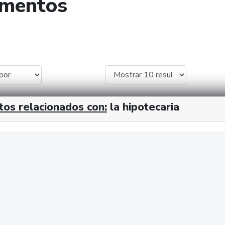
umentos
de búsqueda
tos relacionados con:
la hipotecaria
cx