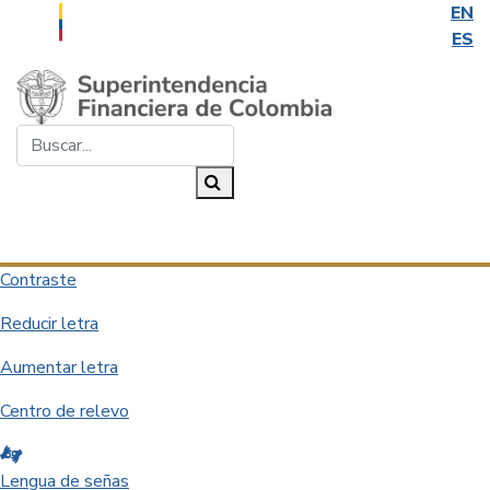
EN
ES
Saltar al contenido principal
Buscar...
Buscar
Desplegar navegación
Contraste
Reducir letra
Aumentar letra
Centro de relevo
Lengua de señas