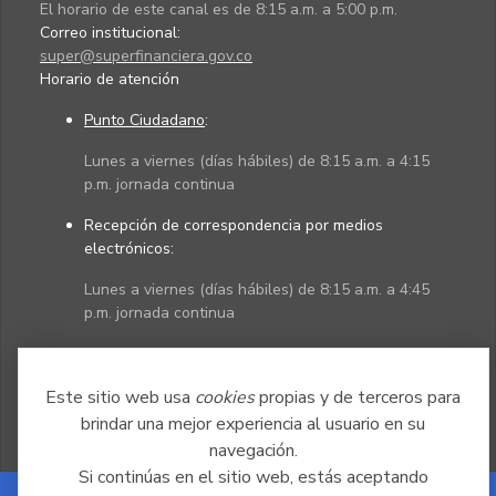
El horario de este canal es de 8:15 a.m. a 5:00 p.m.
Correo institucional:
super@superfinanciera.gov.co
Horario de atención
Punto Ciudadano
:
Lunes a viernes (días hábiles) de 8:15 a.m. a 4:15
p.m. jornada continua
Recepción de correspondencia por medios
electrónicos:
Lunes a viernes (días hábiles) de 8:15 a.m. a 4:45
p.m. jornada continua
Políticas
Mapa del sitio
Este sitio web usa
cookies
propias y de terceros para
brindar una mejor experiencia al usuario en su
navegación.
Si continúas en el sitio web, estás aceptando